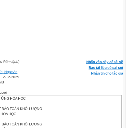
ợc thẩm định
)
Nhấn vào đây để tải về
Báo tài liệu có sai sót
Thị Ngọc An
Nhắn tin cho tác giả
' 12-12-2025
 MB
gười
N ỨNG HÓA HỌC
ẬT BẢO TOÀN KHỐI LƯỢNG
 HÓA HỌC
ẬT BẢO TOÀN KHỐI LƯỢNG