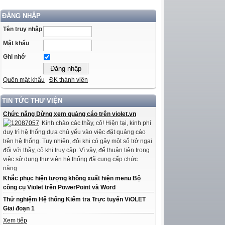
ĐĂNG NHẬP
Tên truy nhập
Mật khẩu
Ghi nhớ
Quên mật khẩu
ĐK thành viên
TIN TỨC THƯ VIỆN
Chức năng Dừng xem quảng cáo trên violet.vn
Kính chào các thầy, cô! Hiện tại, kinh phí
duy trì hệ thống dựa chủ yếu vào việc đặt quảng cáo
trên hệ thống. Tuy nhiên, đôi khi có gây một số trở ngại
đối với thầy, cô khi truy cập. Vì vậy, để thuận tiện trong
việc sử dụng thư viện hệ thống đã cung cấp chức
năng...
Khắc phục hiện tượng không xuất hiện menu Bộ
công cụ Violet trên PowerPoint và Word
Thử nghiệm Hệ thống Kiểm tra Trực tuyến ViOLET
Giai đoạn 1
Xem tiếp