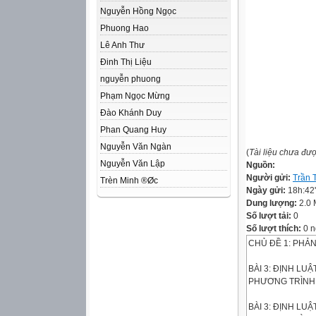
Nguyễn Hồng Ngọc
Phuong Hao
Lê Anh Thư
Đinh Thị Liệu
nguyễn phuong
Phạm Ngọc Mừng
Đào Khánh Duy
Phan Quang Huy
Nguyễn Văn Ngàn
(
Tài liệu chưa đư
Nguyễn Văn Lập
Nguồn:
Người gửi:
Trần 
Trèn Minh ®Øc
Ngày gửi:
18h:42
Dung lượng:
2.0
Số lượt tải:
0
Số lượt thích:
0 n
CHỦ ĐỀ 1: PHẢ
BÀI 3: ĐỊNH LU
PHƯƠNG TRÌNH
BÀI 3: ĐỊNH LU