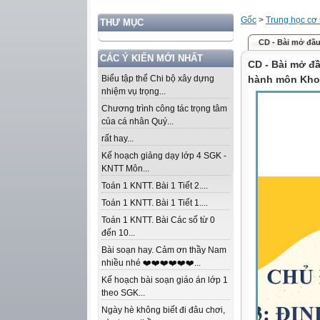
Gốc
>
Trung học cơ
THƯ MỤC
CD - Bài mở đầu.
CÁC Ý KIẾN MỚI NHẤT
CD - Bài mở đầ
Biểu tập thể Chi bộ xây dựng
hành môn Khoa
nhiệm vụ trọng...
Chương trình công tác trọng tâm
của cá nhân Quý...
rất hay...
Kế hoạch giảng dạy lớp 4 SGK -
KNTT Môn...
Toán 1 KNTT. Bài 1 Tiết 2....
Toán 1 KNTT. Bài 1 Tiết 1....
Toán 1 KNTT. Bài Các số từ 0
đến 10...
Bài soạn hay. Cảm ơn thầy Nam
nhiều nhé ❤️❤️❤️❤️❤️❤️...
Kế hoạch bài soạn giáo án lớp 1
theo SGK...
Ngày hè không biết đi đâu chơi,