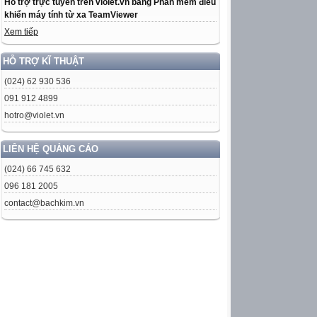
Hỗ trợ trực tuyến trên violet.vn bằng Phần mềm điều
khiển máy tính từ xa TeamViewer
Xem tiếp
HỖ TRỢ KĨ THUẬT
(024) 62 930 536
091 912 4899
hotro@violet.vn
LIÊN HỆ QUẢNG CÁO
(024) 66 745 632
096 181 2005
contact@bachkim.vn