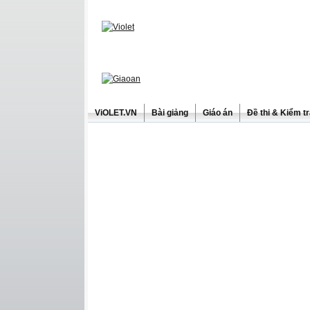
ViOLET.VN
Bài giảng
Giáo án
Đề thi & Kiểm t