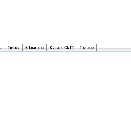
ra
Tư liệu
E-Learning
Kỹ năng CNTT
Trợ giúp