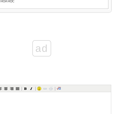
 HÓA HỌC
phản ứng
ổng khối
ước và
 bằng
ẬT BẢO TOÀN KHỐI LƯỢNG
ad
 HÓA HỌC
rên đĩa
hăng
 gian,
 bằng
ẬT BẢO TOÀN KHỐI LƯỢNG
HÓA HỌC (T1)