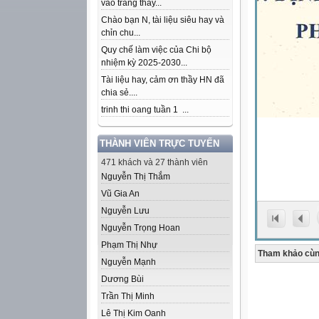
vào trang thầy...
Chào bạn N, tài liệu siêu hay và
chỉn chu...
Quy chế làm việc của Chi bộ
nhiệm kỳ 2025-2030...
Tài liệu hay, cảm ơn thầy HN đã
chia sẻ....
trinh thi oang tuần 1 ...
THÀNH VIÊN TRỰC TUYẾN
471 khách và 27 thành viên
Nguyễn Thị Thắm
Vũ Gia An
Nguyễn Lưu
Nguyễn Trọng Hoan
Phạm Thị Nhự
Tham khảo cùn
Nguyễn Mạnh
Dương Bùi
Trần Thị Minh
Lê Thị Kim Oanh