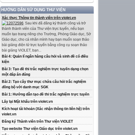
HƯỚNG DẪN SỬ DỤNG THƯ VIỆN
Xác thực Thông tin thành viên trên violet.vn
Sau khi đã đăng ký thành công và trở
thành thành viên của Thư viện trực tuyến, nếu bạn
muốn tạo trang riêng cho Trường, Phòng Giáo dục, Sở
Giáo dục, cho cá nhân mình hay bạn muốn soạn thảo
bài giảng điện tử trực tuyến bằng công cụ soạn thảo
bài giảng ViOLET, bạn...
Bài 4: Quản lí ngân hàng câu hỏi và sinh đề có điều
kiện
Bài 3: Tạo đề thi trắc nghiệm trực tuyến dạng chọn
một đáp án đúng
Bài 2: Tạo cây thư mục chứa câu hỏi trắc nghiệm
đồng bộ với danh mục SGK
Bài 1: Hướng dẫn tạo đề thi trắc nghiệm trực tuyến
Lấy lại Mật khẩu trên violet.vn
Kích hoạt tài khoản (Xác nhận thông tin liên hệ) trên
violet.vn
Đăng ký Thành viên trên Thư viện ViOLET
Tạo website Thư viện Giáo dục trên violet.vn