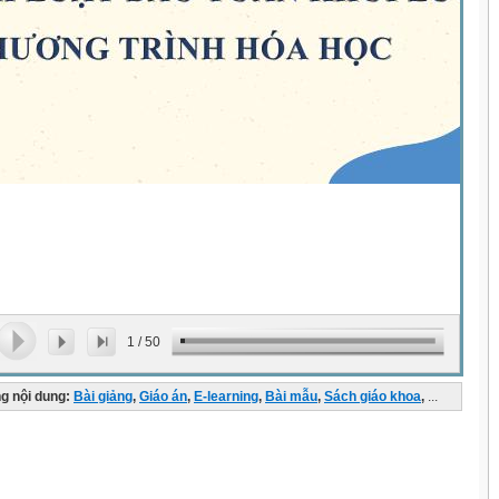
1
/
50
g nội dung:
Bài giảng
,
Giáo án
,
E-learning
,
Bài mẫu
,
Sách giáo khoa
,
...