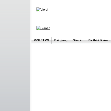
ViOLET.VN
Bài giảng
Giáo án
Đề thi & Kiểm t