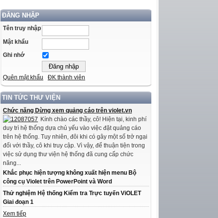
ĐĂNG NHẬP
Tên truy nhập
Mật khẩu
Ghi nhớ
Quên mật khẩu
ĐK thành viên
TIN TỨC THƯ VIỆN
Chức năng Dừng xem quảng cáo trên violet.vn
Kính chào các thầy, cô! Hiện tại, kinh phí
duy trì hệ thống dựa chủ yếu vào việc đặt quảng cáo
trên hệ thống. Tuy nhiên, đôi khi có gây một số trở ngại
đối với thầy, cô khi truy cập. Vì vậy, để thuận tiện trong
việc sử dụng thư viện hệ thống đã cung cấp chức
năng...
Khắc phục hiện tượng không xuất hiện menu Bộ
công cụ Violet trên PowerPoint và Word
Thử nghiệm Hệ thống Kiểm tra Trực tuyến ViOLET
Giai đoạn 1
Xem tiếp