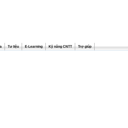
ra
Tư liệu
E-Learning
Kỹ năng CNTT
Trợ giúp