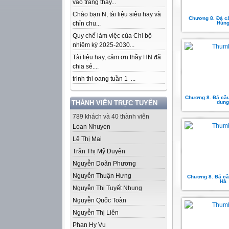
vào trang thầy...
Chào bạn N, tài liệu siêu hay và
Chương 8. Đá cầ
chỉn chu...
Hùn
Quy chế làm việc của Chi bộ
nhiệm kỳ 2025-2030...
Tài liệu hay, cảm ơn thầy HN đã
chia sẻ....
trinh thi oang tuần 1 ...
Chương 8. Đá cầu
THÀNH VIÊN TRỰC TUYẾN
dung
789 khách và 40 thành viên
Loan Nhuyen
Lê Thị Mai
Trần Thị Mỹ Duyên
Nguyễn Doãn Phương
Nguyễn Thuận Hưng
Chương 8. Đá cầ
Hà
Nguyễn Thị Tuyết Nhung
Nguyễn Quốc Toàn
Nguyễn Thị Liên
Phan Hy Vu