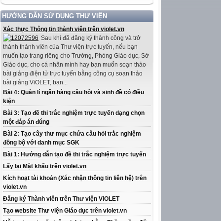
HƯỚNG DẪN SỬ DỤNG THƯ VIỆN
Xác thực Thông tin thành viên trên violet.vn
Sau khi đã đăng ký thành công và trở
thành thành viên của Thư viện trực tuyến, nếu bạn
muốn tạo trang riêng cho Trường, Phòng Giáo dục, Sở
Giáo dục, cho cá nhân mình hay bạn muốn soạn thảo
bài giảng điện tử trực tuyến bằng công cụ soạn thảo
bài giảng ViOLET, bạn...
Bài 4: Quản lí ngân hàng câu hỏi và sinh đề có điều
kiện
Bài 3: Tạo đề thi trắc nghiệm trực tuyến dạng chọn
một đáp án đúng
Bài 2: Tạo cây thư mục chứa câu hỏi trắc nghiệm
đồng bộ với danh mục SGK
Bài 1: Hướng dẫn tạo đề thi trắc nghiệm trực tuyến
Lấy lại Mật khẩu trên violet.vn
Kích hoạt tài khoản (Xác nhận thông tin liên hệ) trên
violet.vn
Đăng ký Thành viên trên Thư viện ViOLET
Tạo website Thư viện Giáo dục trên violet.vn