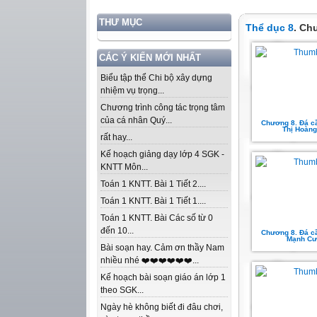
THƯ MỤC
Thể dục 8
. Ch
CÁC Ý KIẾN MỚI NHẤT
Biểu tập thể Chi bộ xây dựng
nhiệm vụ trọng...
Chương trình công tác trọng tâm
của cá nhân Quý...
Chương 8. Đá c
Thị Hoàng
rất hay...
Kế hoạch giảng dạy lớp 4 SGK -
KNTT Môn...
Toán 1 KNTT. Bài 1 Tiết 2....
Toán 1 KNTT. Bài 1 Tiết 1....
Toán 1 KNTT. Bài Các số từ 0
đến 10...
Chương 8. Đá cầ
Mạnh Cư
Bài soạn hay. Cảm ơn thầy Nam
nhiều nhé ❤️❤️❤️❤️❤️❤️...
Kế hoạch bài soạn giáo án lớp 1
theo SGK...
Ngày hè không biết đi đâu chơi,