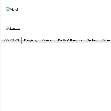
ViOLET.VN
Bài giảng
Giáo án
Đề thi & Kiểm tra
Tư liệu
E-Lea