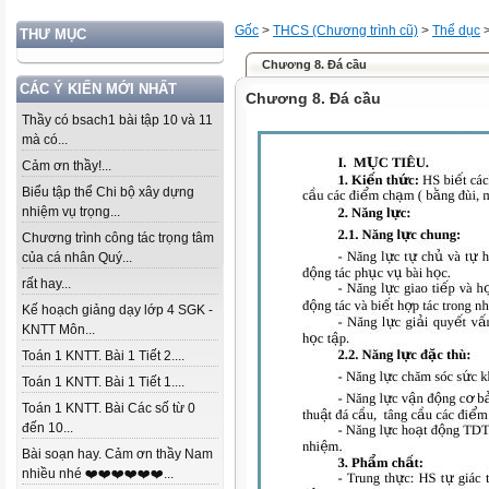
Gốc
>
THCS (Chương trình cũ)
>
Thể dục
THƯ MỤC
Chương 8. Đá cầu
CÁC Ý KIẾN MỚI NHẤT
Chương 8. Đá cầu
Thầy có bsach1 bài tập 10 và 11
mà có...
Cảm ơn thầy!...
Biểu tập thể Chi bộ xây dựng
nhiệm vụ trọng...
Chương trình công tác trọng tâm
của cá nhân Quý...
rất hay...
Kế hoạch giảng dạy lớp 4 SGK -
KNTT Môn...
Toán 1 KNTT. Bài 1 Tiết 2....
Toán 1 KNTT. Bài 1 Tiết 1....
Toán 1 KNTT. Bài Các số từ 0
đến 10...
Bài soạn hay. Cảm ơn thầy Nam
nhiều nhé ❤️❤️❤️❤️❤️❤️...