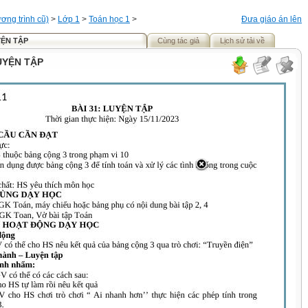
ơng trình cũ)
>
Lớp 1
>
Toán học 1
>
Đưa giáo án lên
YỆN TẬP
Cùng tác giả
Lịch sử tải về
LUYỆN TẬP