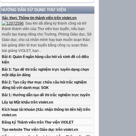
HƯỚNG DẪN SỬ DỤNG THƯ VIỆN
Xác thực Thông tin thành viên trên violet.vn
Sau khi đã đăng ký thành công và trở
thành thành viên của Thư viện trực tuyến, nếu bạn
muốn tạo trang riêng cho Trường, Phòng Giáo dục, Sở
Giáo dục, cho cá nhân mình hay bạn muốn soạn thảo
bài giảng điện tử trực tuyến bằng công cụ soạn thảo
bài giảng ViOLET, bạn...
Bài 4: Quản lí ngân hàng câu hỏi và sinh đề có điều
kiện
Bài 3: Tạo đề thi trắc nghiệm trực tuyến dạng chọn
một đáp án đúng
Bài 2: Tạo cây thư mục chứa câu hỏi trắc nghiệm
đồng bộ với danh mục SGK
Bài 1: Hướng dẫn tạo đề thi trắc nghiệm trực tuyến
Lấy lại Mật khẩu trên violet.vn
Kích hoạt tài khoản (Xác nhận thông tin liên hệ) trên
violet.vn
Đăng ký Thành viên trên Thư viện ViOLET
Tạo website Thư viện Giáo dục trên violet.vn