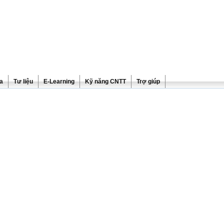
ra
Tư liệu
E-Learning
Kỹ năng CNTT
Trợ giúp