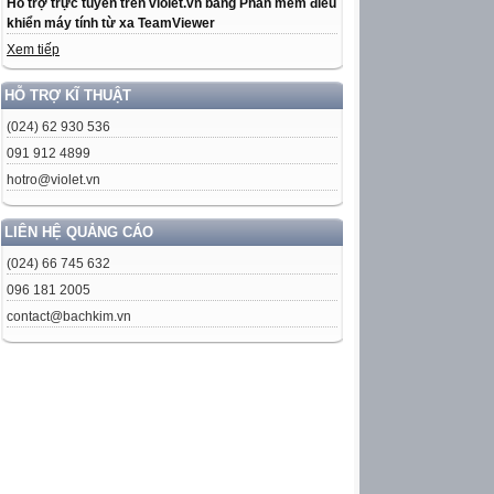
Hỗ trợ trực tuyến trên violet.vn bằng Phần mềm điều
khiển máy tính từ xa TeamViewer
Xem tiếp
HỖ TRỢ KĨ THUẬT
(024) 62 930 536
091 912 4899
hotro@violet.vn
LIÊN HỆ QUẢNG CÁO
(024) 66 745 632
096 181 2005
contact@bachkim.vn