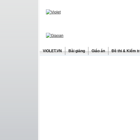
ViOLET.VN
Bài giảng
Giáo án
Đề thi & Kiểm t