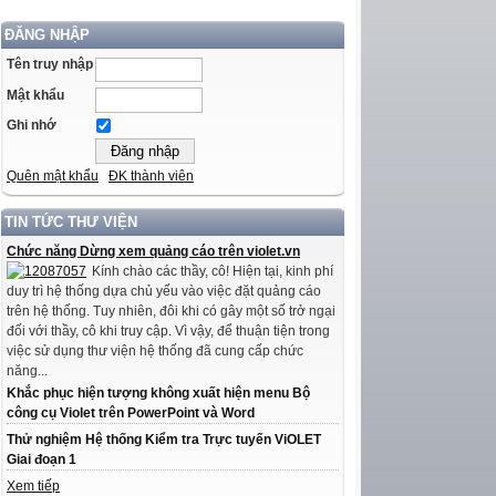
ĐĂNG NHẬP
Tên truy nhập
Mật khẩu
Ghi nhớ
Quên mật khẩu
ĐK thành viên
TIN TỨC THƯ VIỆN
Chức năng Dừng xem quảng cáo trên violet.vn
Kính chào các thầy, cô! Hiện tại, kinh phí
duy trì hệ thống dựa chủ yếu vào việc đặt quảng cáo
trên hệ thống. Tuy nhiên, đôi khi có gây một số trở ngại
đối với thầy, cô khi truy cập. Vì vậy, để thuận tiện trong
việc sử dụng thư viện hệ thống đã cung cấp chức
năng...
Khắc phục hiện tượng không xuất hiện menu Bộ
công cụ Violet trên PowerPoint và Word
Thử nghiệm Hệ thống Kiểm tra Trực tuyến ViOLET
Giai đoạn 1
Xem tiếp