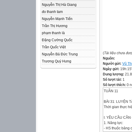
Nguyễn ThỊ Hà Giang
đo thanh tam
Nguyễn Mạnh Tiến
Trần Thị Hương
phạm thanh là
Đặng Cường Quốc
Trần Quốc Việt
(
Tài liệu chưa đư
Nguyễn Bá Đức Trung
Nguồn:
Trương Quý Hưng
Người gửi:
Vũ Th
Ngày gửi:
19h:15
Dung lượng:
21.
Số lượt tải:
1
Số lượt thích:
0 n
TUẦN 11
BÀI 31: LUYỆN 
Thời gian thực h
I. YÊU CẦU CẦN
1. Năng lực:
- HS thuộc bảng 