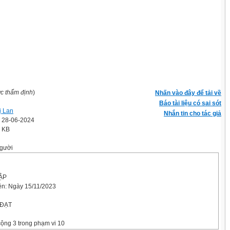
ợc thẩm định
)
Nhấn vào đây để tải về
Báo tài liệu có sai sót
ị Lan
Nhắn tin cho tác giả
' 28-06-2024
8 KB
gười
TẬP
iện: Ngày 15/11/2023
 ĐẠT
cộng 3 trong phạm vi 10