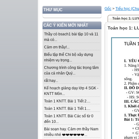
Gốc
>
Tiểu học (Chư
THƯ MỤC
Toán học 1: LU
CÁC Ý KIẾN MỚI NHẤT
Toán học 1: 
Thầy có bsach1 bài tập 10 và 11
mà có...
Cảm ơn thầy!...
Biểu tập thể Chi bộ xây dựng
nhiệm vụ trọng...
Chương trình công tác trọng tâm
của cá nhân Quý...
rất hay...
Kế hoạch giảng dạy lớp 4 SGK -
KNTT Môn...
Toán 1 KNTT. Bài 1 Tiết 2....
Toán 1 KNTT. Bài 1 Tiết 1....
Toán 1 KNTT. Bài Các số từ 0
đến 10...
Bài soạn hay. Cảm ơn thầy Nam
nhiều nhé ❤️❤️❤️❤️❤️❤️...