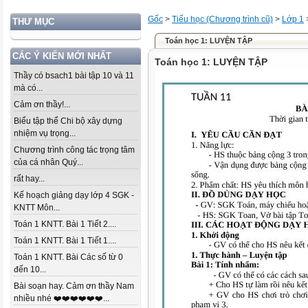
Gốc
>
Tiểu học (Chương trình cũ)
>
Lớp 1
THƯ MỤC
Toán học 1: LUYỆN TẬP
CÁC Ý KIẾN MỚI NHẤT
Toán học 1: LUYỆN TẬP
Thầy có bsach1 bài tập 10 và 11
mà có...
Cảm ơn thầy!...
Biểu tập thể Chi bộ xây dựng
nhiệm vụ trọng...
Chương trình công tác trọng tâm
của cá nhân Quý...
rất hay...
Kế hoạch giảng dạy lớp 4 SGK -
KNTT Môn...
Toán 1 KNTT. Bài 1 Tiết 2....
Toán 1 KNTT. Bài 1 Tiết 1....
Toán 1 KNTT. Bài Các số từ 0
đến 10...
Bài soạn hay. Cảm ơn thầy Nam
nhiều nhé ❤️❤️❤️❤️❤️❤️...