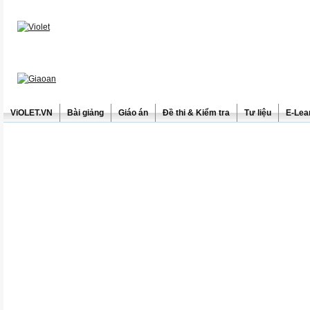
ViOLET.VN
Bài giảng
Giáo án
Đề thi & Kiểm tra
Tư liệu
E-Lea