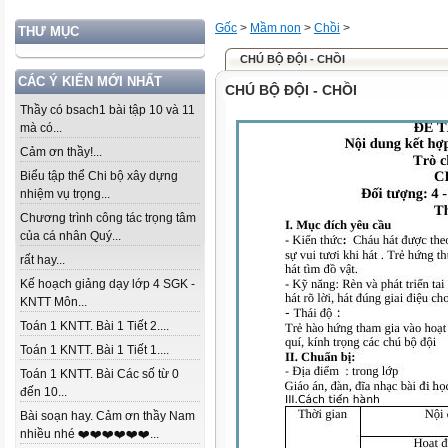
Gốc
>
Mầm non
>
Chồi
>
THƯ MỤC
CHÚ BỘ ĐỘI - CHỒI
CÁC Ý KIẾN MỚI NHẤT
CHÚ BỘ ĐỘI - CHỒI
Thầy có bsach1 bài tập 10 và 11
mà có...
Cảm ơn thầy!...
Biểu tập thể Chi bộ xây dựng
nhiệm vụ trọng...
Chương trình công tác trọng tâm
của cá nhân Quý...
rất hay...
Kế hoạch giảng dạy lớp 4 SGK -
KNTT Môn...
Toán 1 KNTT. Bài 1 Tiết 2....
Toán 1 KNTT. Bài 1 Tiết 1....
Toán 1 KNTT. Bài Các số từ 0
đến 10...
Bài soạn hay. Cảm ơn thầy Nam
nhiều nhé ❤️❤️❤️❤️❤️❤️...