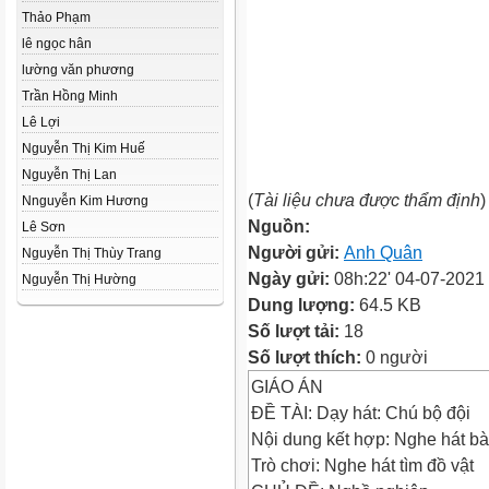
Thảo Phạm
lê ngọc hân
lường văn phương
Trần Hồng Minh
Lê Lợi
Nguyễn Thị Kim Huế
Nguyễn Thị Lan
(
Tài liệu chưa được thẩm định
)
Nnguyễn Kim Hương
Nguồn:
Lê Sơn
Người gửi:
Anh Quân
Nguyễn Thị Thùy Trang
Ngày gửi:
08h:22' 04-07-2021
Nguyễn Thị Hường
Dung lượng:
64.5 KB
Số lượt tải:
18
Số lượt thích:
0 người
GIÁO ÁN
ĐỀ TÀI: Dạy hát: Chú bộ đội
Nội dung kết hợp: Nghe hát bà
Trò chơi: Nghe hát tìm đồ vật