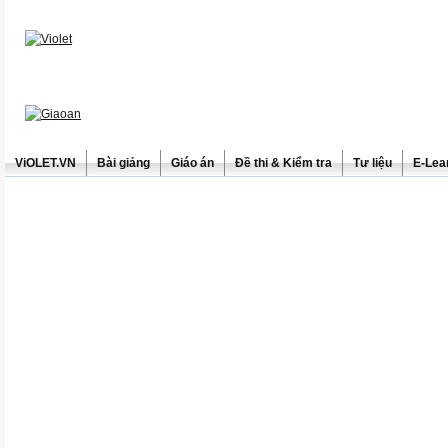
ViOLET.VN
Bài giảng
Giáo án
Đề thi & Kiểm tra
Tư liệu
E-Lea