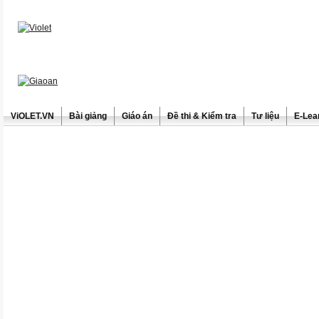
ViOLET.VN
Bài giảng
Giáo án
Đề thi & Kiểm tra
Tư liệu
E-Lea