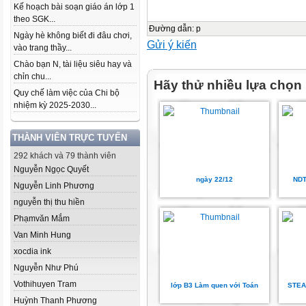
Kế hoạch bài soạn giáo án lớp 1
theo SGK...
Đường dẫn
:
p
Ngày hè không biết đi đâu chơi,
Gửi ý kiến
vào trang thầy...
Chào bạn N, tài liệu siêu hay và
chỉn chu...
Hãy thử nhiều lựa chọn
Quy chế làm việc của Chi bộ
nhiệm kỳ 2025-2030...
THÀNH VIÊN TRỰC TUYẾN
292 khách và 79 thành viên
Nguyễn Ngọc Quyết
ngày 22/12
NDT
Nguyễn Linh Phương
nguyễn thị thu hiền
Phạmvăn Mắm
Van Minh Hung
xocdia ink
Nguyễn Như Phú
Vothihuyen Tram
lớp B3 Làm quen với Toán
STEA
Huỳnh Thanh Phương