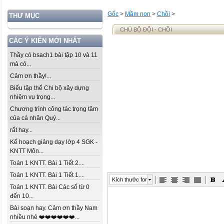
Gốc
>
Mầm non
>
Chồi
>
THƯ MỤC
CHÚ BỘ ĐỘI - CHỒI
CÁC Ý KIẾN MỚI NHẤT
Thầy có bsach1 bài tập 10 và 11
mà có...
Cảm ơn thầy!...
Biểu tập thể Chi bộ xây dựng
nhiệm vụ trọng...
Chương trình công tác trọng tâm
của cá nhân Quý...
rất hay...
Kế hoạch giảng dạy lớp 4 SGK -
KNTT Môn...
Toán 1 KNTT. Bài 1 Tiết 2....
Toán 1 KNTT. Bài 1 Tiết 1....
Kích thước font
Toán 1 KNTT. Bài Các số từ 0
đến 10...
Bài soạn hay. Cảm ơn thầy Nam
nhiều nhé ❤️❤️❤️❤️❤️❤️...