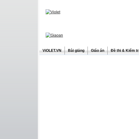
ViOLET.VN
Bài giảng
Giáo án
Đề thi & Kiểm t