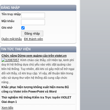
ĐĂNG NHẬP
Tên truy nhập
Mật khẩu
Ghi nhớ
Quên mật khẩu
ĐK thành viên
TIN TỨC THƯ VIỆN
Chức năng Dừng xem quảng cáo trên violet.vn
Kính chào các thầy, cô! Hiện tại, kinh phí
duy trì hệ thống dựa chủ yếu vào việc đặt quảng cáo
trên hệ thống. Tuy nhiên, đôi khi có gây một số trở ngại
đối với thầy, cô khi truy cập. Vì vậy, để thuận tiện trong
việc sử dụng thư viện hệ thống đã cung cấp chức
năng...
Khắc phục hiện tượng không xuất hiện menu Bộ
công cụ Violet trên PowerPoint và Word
Thử nghiệm Hệ thống Kiểm tra Trực tuyến ViOLET
Giai đoạn 1
Xem tiếp