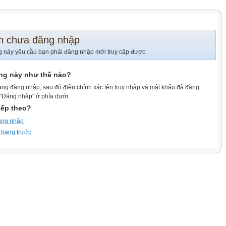
n chưa đăng nhập
g này yêu cầu bạn phải đăng nhập mới truy cập được.
ang này như thế nào?
ang đăng nhập, sau đó điền chính xác tên truy nhập và mật khẩu đã đăng
 "Đăng nhập" ở phía dưới.
iếp theo?
ăng nhập
 trang trước