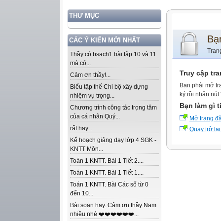
THƯ MỤC
Bạ
CÁC Ý KIẾN MỚI NHẤT
Tran
Thầy có bsach1 bài tập 10 và 11
mà có...
Truy cập tr
Cảm ơn thầy!...
Bạn phải mở tr
Biểu tập thể Chi bộ xây dựng
ký rồi nhấn nút
nhiệm vụ trọng...
Bạn làm gì t
Chương trình công tác trọng tâm
của cá nhân Quý...
Mở trang đ
rất hay...
Quay trở lại
Kế hoạch giảng dạy lớp 4 SGK -
KNTT Môn...
Toán 1 KNTT. Bài 1 Tiết 2....
Toán 1 KNTT. Bài 1 Tiết 1....
Toán 1 KNTT. Bài Các số từ 0
đến 10...
Bài soạn hay. Cảm ơn thầy Nam
nhiều nhé ❤️❤️❤️❤️❤️❤️...