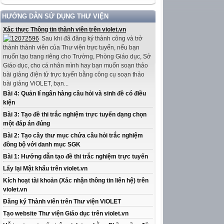
HƯỚNG DẪN SỬ DỤNG THƯ VIỆN
Xác thực Thông tin thành viên trên violet.vn
Sau khi đã đăng ký thành công và trở
thành thành viên của Thư viện trực tuyến, nếu bạn
muốn tạo trang riêng cho Trường, Phòng Giáo dục, Sở
Giáo dục, cho cá nhân mình hay bạn muốn soạn thảo
bài giảng điện tử trực tuyến bằng công cụ soạn thảo
bài giảng ViOLET, bạn...
Bài 4: Quản lí ngân hàng câu hỏi và sinh đề có điều
kiện
Bài 3: Tạo đề thi trắc nghiệm trực tuyến dạng chọn
một đáp án đúng
Bài 2: Tạo cây thư mục chứa câu hỏi trắc nghiệm
đồng bộ với danh mục SGK
Bài 1: Hướng dẫn tạo đề thi trắc nghiệm trực tuyến
Lấy lại Mật khẩu trên violet.vn
Kích hoạt tài khoản (Xác nhận thông tin liên hệ) trên
violet.vn
Đăng ký Thành viên trên Thư viện ViOLET
Tạo website Thư viện Giáo dục trên violet.vn