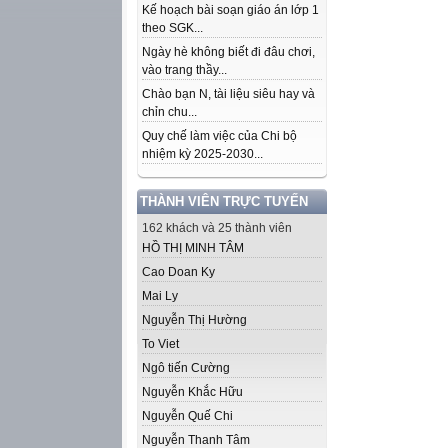
Kế hoạch bài soạn giáo án lớp 1
theo SGK...
Ngày hè không biết đi đâu chơi,
vào trang thầy...
Chào bạn N, tài liệu siêu hay và
chỉn chu...
Quy chế làm việc của Chi bộ
nhiệm kỳ 2025-2030...
THÀNH VIÊN TRỰC TUYẾN
162 khách và 25 thành viên
HỒ THỊ MINH TÂM
Cao Doan Ky
Mai Ly
Nguyễn Thị Hường
To Viet
Ngô tiến Cường
Nguyễn Khắc Hữu
Nguyễn Quế Chi
Nguyễn Thanh Tâm