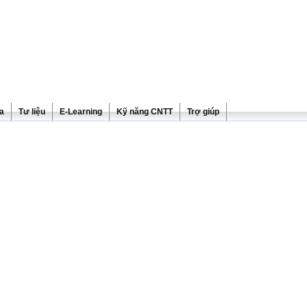
ra
Tư liệu
E-Learning
Kỹ năng CNTT
Trợ giúp