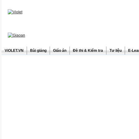
ViOLET.VN
Bài giảng
Giáo án
Đề thi & Kiểm tra
Tư liệu
E-Lea