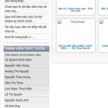
vào trang thầy...
Chào bạn N, tài liệu siêu hay và
Bài 15. Chiếc lược ngà - Trần
Bài 1
chỉn chu...
Thị Loát
Quy chế làm việc của Chi bộ
nhiệm kỳ 2025-2030...
Tài liệu hay, cảm ơn thầy HN đã
chia sẻ....
trinh thi oang tuần 1 ...
ÔN 10 HAY BÀI CHIẾC LƯỢC
Chiế
THÀNH VIÊN TRỰC TUYẾN
NGÀ - ... Thị Thúy Huynh
556 khách và 63 thành viên
Lê Quỳnh Nhã Uyên
Nguyễn Văn Hùng
Hoàng Thị Nguyệt
Nguyễn Thùy Dung
Sầm Thị Thoa
Lưu Ngọc Thuý Hiền
Lê Thị Quyên
Nguyễn Quốc Anh
Võ Anh Duy