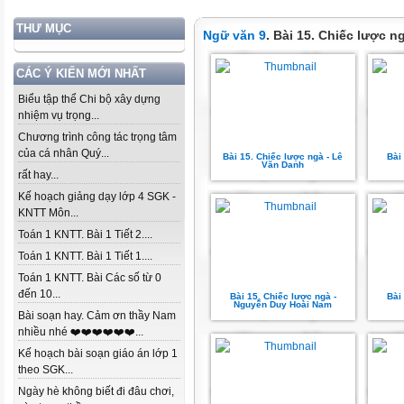
THƯ MỤC
Ngữ văn 9
. Bài 15. Chiếc lược n
CÁC Ý KIẾN MỚI NHẤT
Biểu tập thể Chi bộ xây dựng
nhiệm vụ trọng...
Chương trình công tác trọng tâm
của cá nhân Quý...
Bài 15. Chiếc lược ngà - Lê
Bài
Văn Danh
rất hay...
Kế hoạch giảng dạy lớp 4 SGK -
KNTT Môn...
Toán 1 KNTT. Bài 1 Tiết 2....
Toán 1 KNTT. Bài 1 Tiết 1....
Toán 1 KNTT. Bài Các số từ 0
đến 10...
Bài 15. Chiếc lược ngà -
Bài
Nguyễn Duy Hoài Nam
Bài soạn hay. Cảm ơn thầy Nam
nhiều nhé ❤️❤️❤️❤️❤️❤️...
Kế hoạch bài soạn giáo án lớp 1
theo SGK...
Ngày hè không biết đi đâu chơi,