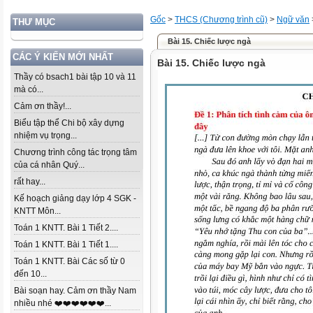
Gốc
>
THCS (Chương trình cũ)
>
Ngữ văn
THƯ MỤC
Bài 15. Chiếc lược ngà
CÁC Ý KIẾN MỚI NHẤT
Bài 15. Chiếc lược ngà
Thầy có bsach1 bài tập 10 và 11
mà có...
Cảm ơn thầy!...
Biểu tập thể Chi bộ xây dựng
nhiệm vụ trọng...
Chương trình công tác trọng tâm
của cá nhân Quý...
rất hay...
Kế hoạch giảng dạy lớp 4 SGK -
KNTT Môn...
Toán 1 KNTT. Bài 1 Tiết 2....
Toán 1 KNTT. Bài 1 Tiết 1....
Toán 1 KNTT. Bài Các số từ 0
đến 10...
Bài soạn hay. Cảm ơn thầy Nam
nhiều nhé ❤️❤️❤️❤️❤️❤️...