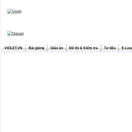
ViOLET.VN
Bài giảng
Giáo án
Đề thi & Kiểm tra
Tư liệu
E-Lea