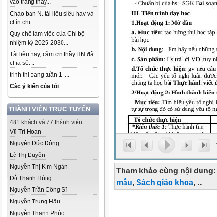
vào trang thầy...
Chào bạn N, tài liệu siêu hay và
chỉn chu...
Quy chế làm việc của Chi bộ
nhiệm kỳ 2025-2030...
Tài liệu hay, cảm ơn thầy HN đã
chia sẻ....
trinh thi oang tuần 1 ...
Các ý kiến của tôi
THÀNH VIÊN TRỰC TUYẾN
481 khách và 77 thành viên
Vũ Trí Hoan
Nguyễn Đức Đông
Lê Thị Duyên
Nguyễn Thị Kim Ngân
Tham khảo cùng nội dung:
Đỗ Thanh Hùng
mẫu
,
Sách giáo khoa
,
...
Nguyễn Trần Công Sĩ
Nguyễn Trung Hậu
Nguyễn Thanh Phúc