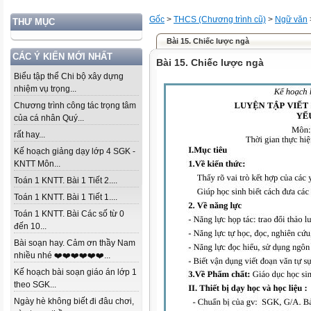
Gốc
>
THCS (Chương trình cũ)
>
Ngữ văn
THƯ MỤC
Bài 15. Chiếc lược ngà
CÁC Ý KIẾN MỚI NHẤT
Bài 15. Chiếc lược ngà
Biểu tập thể Chi bộ xây dựng
nhiệm vụ trọng...
Chương trình công tác trọng tâm
của cá nhân Quý...
rất hay...
Kế hoạch giảng dạy lớp 4 SGK -
KNTT Môn...
Toán 1 KNTT. Bài 1 Tiết 2....
Toán 1 KNTT. Bài 1 Tiết 1....
Toán 1 KNTT. Bài Các số từ 0
đến 10...
Bài soạn hay. Cảm ơn thầy Nam
nhiều nhé ❤️❤️❤️❤️❤️❤️...
Kế hoạch bài soạn giáo án lớp 1
theo SGK...
Ngày hè không biết đi đâu chơi,