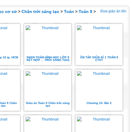
ọc cơ sở
>
Chân trời sáng tạo
>
Toán
>
Toán 9
>
Đưa giáo án lên
ớp 10 tp. HCM
SKKN TOÁN HÌNH HỌC LỚP 9
ÔN TẬP GIỮA KÌ 1 TOÁN 9
KẾT HỢP ... TRỜI SÁNG TẠO)
CTST
Toán 9 Chân
Giáo án Toán 9 Chân trời sáng
Chương 10- Bài 2
 tạo
tạo