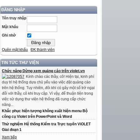
ĐĂNG NHẬP
Tên truy nhập
Mật khẩu
Ghi nhớ
Quên mật khẩu
ĐK thành viên
TIN TỨC THƯ VIỆN
Chức năng Dừng xem quảng cáo trên violet.vn
Kính chào các thầy, cô! Hiện tại, kinh phí
duy trì hệ thống dựa chủ yếu vào việc đặt quảng cáo
trên hệ thống. Tuy nhiên, đôi khi có gây một số trở ngại
đối với thầy, cô khi truy cập. Vì vậy, để thuận tiện trong
việc sử dụng thư viện hệ thống đã cung cấp chức
năng...
Khắc phục hiện tượng không xuất hiện menu Bộ
công cụ Violet trên PowerPoint và Word
Thử nghiệm Hệ thống Kiểm tra Trực tuyến ViOLET
Giai đoạn 1
Xem tiếp