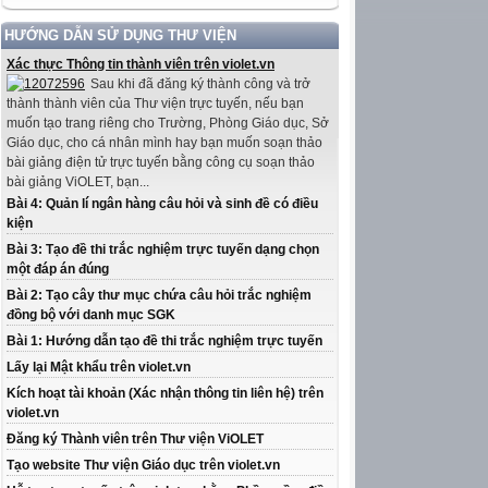
HƯỚNG DẪN SỬ DỤNG THƯ VIỆN
Xác thực Thông tin thành viên trên violet.vn
Sau khi đã đăng ký thành công và trở
thành thành viên của Thư viện trực tuyến, nếu bạn
muốn tạo trang riêng cho Trường, Phòng Giáo dục, Sở
Giáo dục, cho cá nhân mình hay bạn muốn soạn thảo
bài giảng điện tử trực tuyến bằng công cụ soạn thảo
bài giảng ViOLET, bạn...
Bài 4: Quản lí ngân hàng câu hỏi và sinh đề có điều
kiện
Bài 3: Tạo đề thi trắc nghiệm trực tuyến dạng chọn
một đáp án đúng
Bài 2: Tạo cây thư mục chứa câu hỏi trắc nghiệm
đồng bộ với danh mục SGK
Bài 1: Hướng dẫn tạo đề thi trắc nghiệm trực tuyến
Lấy lại Mật khẩu trên violet.vn
Kích hoạt tài khoản (Xác nhận thông tin liên hệ) trên
violet.vn
Đăng ký Thành viên trên Thư viện ViOLET
Tạo website Thư viện Giáo dục trên violet.vn