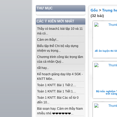
THƯ MỤC
Gốc
>
Trung h
(32 bài)
CÁC Ý KIẾN MỚI NHẤT
Thầy có bsach1 bài tập 10 và 11
mà có...
Cảm ơn thầy!...
Biểu tập thể Chi bộ xây dựng
nhiệm vụ trọng...
đề ôn luyện thi l
Chương trình công tác trọng tâm
của cá nhân Quý...
rất hay...
Kế hoạch giảng dạy lớp 4 SGK -
KNTT Môn...
Toán 1 KNTT. Bài 1 Tiết 2....
Toán 1 KNTT. Bài 1 Tiết 1....
Bộ trắc nghiệm 
trời sáng
Toán 1 KNTT. Bài Các số từ 0
đến 10...
Bài soạn hay. Cảm ơn thầy Nam
nhiều nhé ❤️❤️❤️❤️❤️❤️...