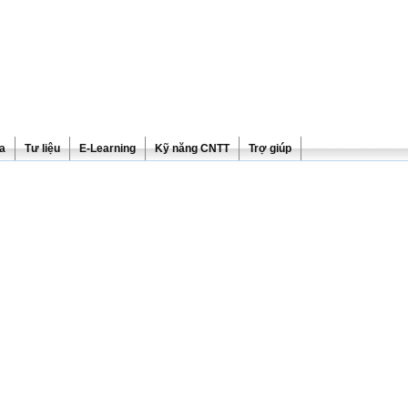
ra
Tư liệu
E-Learning
Kỹ năng CNTT
Trợ giúp