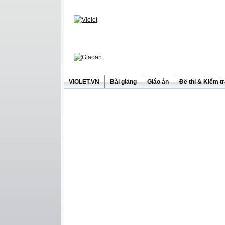
ViOLET.VN
Bài giảng
Giáo án
Đề thi & Kiểm t