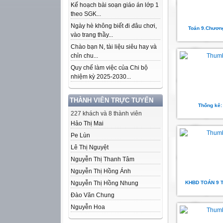
Kế hoạch bài soạn giáo án lớp 1
theo SGK...
Ngày hè không biết đi đâu chơi,
Toán 9.Chương
vào trang thầy...
Chào bạn N, tài liệu siêu hay và
chỉn chu...
Quy chế làm việc của Chi bộ
nhiệm kỳ 2025-2030...
THÀNH VIÊN TRỰC TUYẾN
Thống kê:
227 khách và 8 thành viên
Hảo Thị Mai
Pe Lùn
Lê Thị Nguyệt
Nguyễn Thị Thanh Tâm
Nguyễn Thị Hồng Ánh
Nguyễn Thị Hồng Nhung
KHBD TOÁN 9 T
Đào Văn Chung
Nguyễn Hoa