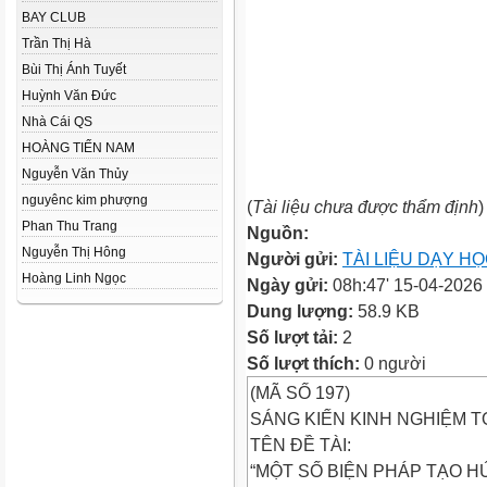
BAY CLUB
Trần Thị Hà
Bùi Thị Ánh Tuyết
Huỳnh Văn Đức
Nhà Cái QS
HOÀNG TIẾN NAM
Nguyễn Văn Thủy
nguyênc kim phượng
(
Tài liệu chưa được thẩm định
)
Phan Thu Trang
Nguồn:
Nguyễn Thị Hông
Người gửi:
TÀI LIỆU DẠY H
Hoàng Linh Ngọc
Ngày gửi:
08h:47' 15-04-2026
Dung lượng:
58.9 KB
Số lượt tải:
2
Số lượt thích:
0 người
(MÃ SỐ 197)
SÁNG KIẾN KINH NGHIỆM 
TÊN ĐỀ TÀI:
“MỘT SỐ BIỆN PHÁP TẠO H