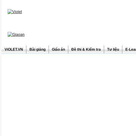
ViOLET.VN
Bài giảng
Giáo án
Đề thi & Kiểm tra
Tư liệu
E-Lea