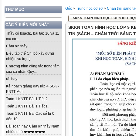
Gốc
>
Trung học cơ sở
>
Chân trời sáng tạ
THƯ MỤC
SKKN TOÁN HÌNH HỌC LỚP 9 KẾT HỢP 
CÁC Ý KIẾN MỚI NHẤT
SKKN TOÁN HÌNH HỌC LỚP 9 
Thầy có bsach1 bài tập 10 và 11
TIN (SÁCH – CHÂN TRỜI SÁNG 
mà có...
Cảm ơn thầy!...
Biểu tập thể Chi bộ xây dựng
nhiệm vụ trọng...
Chương trình công tác trọng tâm
của cá nhân Quý...
rất hay...
Kế hoạch giảng dạy lớp 4 SGK -
KNTT Môn...
Toán 1 KNTT. Bài 1 Tiết 2....
Toán 1 KNTT. Bài 1 Tiết 1....
Toán 1 KNTT. Bài Các số từ 0
đến 10...
Bài soạn hay. Cảm ơn thầy Nam
nhiều nhé ❤️❤️❤️❤️❤️❤️...