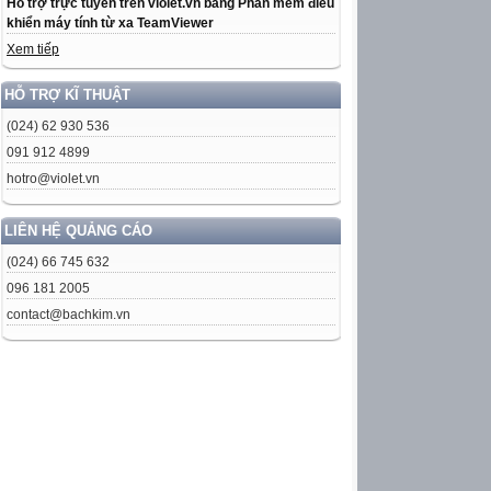
Hỗ trợ trực tuyến trên violet.vn bằng Phần mềm điều
khiển máy tính từ xa TeamViewer
Xem tiếp
HỖ TRỢ KĨ THUẬT
(024) 62 930 536
091 912 4899
hotro@violet.vn
LIÊN HỆ QUẢNG CÁO
(024) 66 745 632
096 181 2005
contact@bachkim.vn