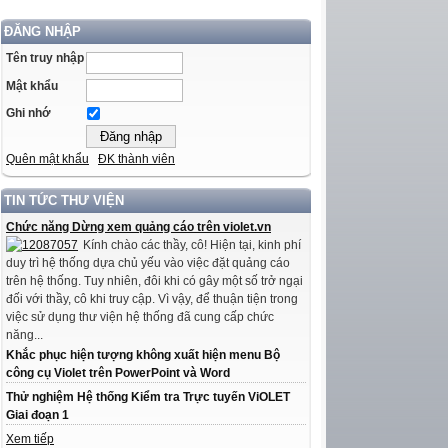
ĐĂNG NHẬP
Tên truy nhập
Mật khẩu
Ghi nhớ
Quên mật khẩu
ĐK thành viên
TIN TỨC THƯ VIỆN
Chức năng Dừng xem quảng cáo trên violet.vn
Kính chào các thầy, cô! Hiện tại, kinh phí
duy trì hệ thống dựa chủ yếu vào việc đặt quảng cáo
trên hệ thống. Tuy nhiên, đôi khi có gây một số trở ngại
đối với thầy, cô khi truy cập. Vì vậy, để thuận tiện trong
việc sử dụng thư viện hệ thống đã cung cấp chức
năng...
Khắc phục hiện tượng không xuất hiện menu Bộ
công cụ Violet trên PowerPoint và Word
Thử nghiệm Hệ thống Kiểm tra Trực tuyến ViOLET
Giai đoạn 1
Xem tiếp