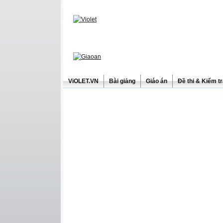
ViOLET.VN
Bài giảng
Giáo án
Đề thi & Kiểm t