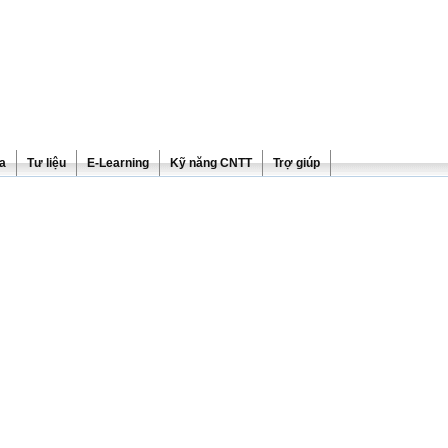
ra
Tư liệu
E-Learning
Kỹ năng CNTT
Trợ giúp