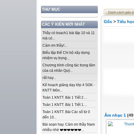
THƯ MỤC
Danh sách giáo á
Gốc
>
Tiểu họ
CÁC Ý KIẾN MỚI NHẤT
Thầy có bsach1 bài tập 10 và 11
mà có...
Cảm ơn thầy!...
Biểu tập thể Chi bộ xây dựng
nhiệm vụ trọng...
Chương trình công tác trọng tâm
của cá nhân Quý...
rất hay...
Kế hoạch giảng dạy lớp 4 SGK -
KNTT Môn...
Toán 1 KNTT. Bài 1 Tiết 2....
Toán 1 KNTT. Bài 1 Tiết 1....
Toán 1 KNTT. Bài Các số từ 0
Âm nhạc 1
(49
đến 10...
Bài soạn hay. Cảm ơn thầy Nam
nhiều nhé ❤️❤️❤️❤️❤️❤️...