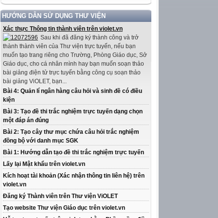
HƯỚNG DẪN SỬ DỤNG THƯ VIỆN
Xác thực Thông tin thành viên trên violet.vn
Sau khi đã đăng ký thành công và trở
thành thành viên của Thư viện trực tuyến, nếu bạn
muốn tạo trang riêng cho Trường, Phòng Giáo dục, Sở
Giáo dục, cho cá nhân mình hay bạn muốn soạn thảo
bài giảng điện tử trực tuyến bằng công cụ soạn thảo
bài giảng ViOLET, bạn...
Bài 4: Quản lí ngân hàng câu hỏi và sinh đề có điều
kiện
Bài 3: Tạo đề thi trắc nghiệm trực tuyến dạng chọn
một đáp án đúng
Bài 2: Tạo cây thư mục chứa câu hỏi trắc nghiệm
đồng bộ với danh mục SGK
Bài 1: Hướng dẫn tạo đề thi trắc nghiệm trực tuyến
Lấy lại Mật khẩu trên violet.vn
Kích hoạt tài khoản (Xác nhận thông tin liên hệ) trên
violet.vn
Đăng ký Thành viên trên Thư viện ViOLET
Tạo website Thư viện Giáo dục trên violet.vn