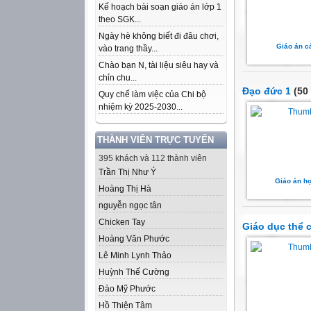
Kế hoạch bài soạn giáo án lớp 1
theo SGK...
Ngày hè không biết đi đâu chơi,
Giáo án c
vào trang thầy...
Chào bạn N, tài liệu siêu hay và
chỉn chu...
Đạo đức 1
(50 
Quy chế làm việc của Chi bộ
nhiệm kỳ 2025-2030...
THÀNH VIÊN TRỰC TUYẾN
395 khách và 112 thành viên
Trần Thị Như Ý
Giáo án họ
Hoàng Thị Hà
nguyễn ngọc tân
Chicken Tay
Giáo dục thể c
Hoàng Văn Phước
Lê Minh Lynh Thảo
Huỳnh Thế Cường
Đào Mỹ Phước
Hồ Thiện Tâm