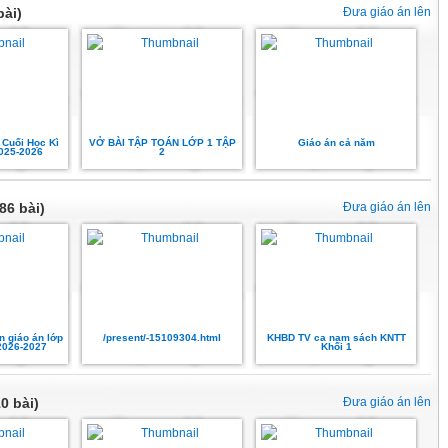
bài)
Đưa giáo án lên
 Cuối Học Kì
VỞ BÀI TẬP TOÁN LỚP 1 TẬP
Giáo án cả năm
2025-2026
2
86 bài)
Đưa giáo án lên
n giáo án lớp
/present/-15109304.html
KHBD TV ca nam sách KNTT
 2026-2027
Khối 1
0 bài)
Đưa giáo án lên