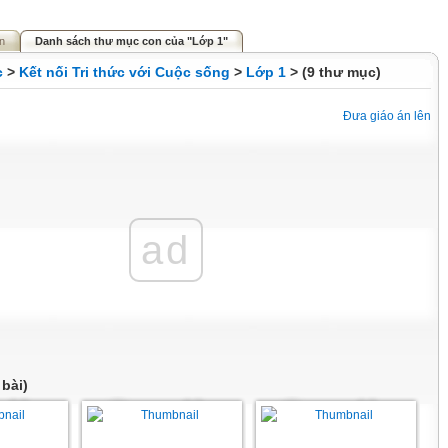
n
Danh sách thư mục con của "Lớp 1"
c
>
Kết nối Tri thức với Cuộc sống
>
Lớp 1
> (9 thư mục)
Đưa giáo án lên
ad
 bài)