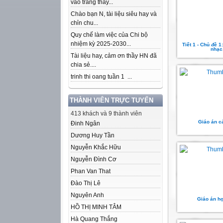
vào trang thầy...
Chào bạn N, tài liệu siêu hay và
chỉn chu...
Quy chế làm việc của Chi bộ
nhiệm kỳ 2025-2030...
Tiết 1 - Chủ đề 
nhạc
Tài liệu hay, cảm ơn thầy HN đã
chia sẻ....
trinh thi oang tuần 1 ...
THÀNH VIÊN TRỰC TUYẾN
413 khách và 9 thành viên
Giáo án c
Đinh Ngân
Dương Huy Tần
Nguyễn Khắc Hữu
Nguyễn Đình Cơ
Phan Van That
Đào Thị Lê
Nguyên Anh
Giáo án họ
HỒ THỊ MINH TÂM
Hà Quang Thắng