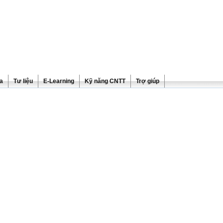
ra
Tư liệu
E-Learning
Kỹ năng CNTT
Trợ giúp