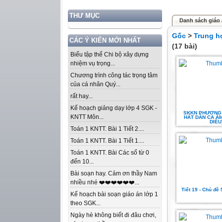
THƯ MỤC
Danh sách giáo 
Gốc
>
Trung h
CÁC Ý KIẾN MỚI NHẤT
(17 bài)
Biểu tập thể Chi bộ xây dựng
nhiệm vụ trọng...
Chương trình công tác trọng tâm
của cá nhân Quý...
rất hay...
Kế hoạch giảng dạy lớp 4 SGK -
SKKN PHƯƠNG
KNTT Môn...
HÁT DÂN CA ÂM 
DIỀU
Toán 1 KNTT. Bài 1 Tiết 2....
Toán 1 KNTT. Bài 1 Tiết 1....
Toán 1 KNTT. Bài Các số từ 0
đến 10...
Bài soạn hay. Cảm ơn thầy Nam
nhiều nhé ❤️❤️❤️❤️❤️❤️...
Tiết 19 - Chủ đề
Kế hoạch bài soạn giáo án lớp 1
theo SGK...
Ngày hè không biết đi đâu chơi,