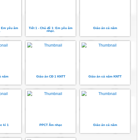
1: Em yêu âm
Tiết 1 - Chủ đề 1: Em yêu âm
Giáo án cả năm
.
nhạc.
ả năm
Giáo án CĐ 1 KNTT
Giáo án cả năm KNTT
c kì 1
PPCT Âm nhạc
Giáo án cả năm