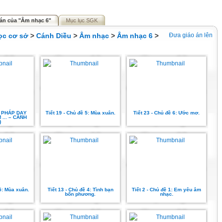
án của "Âm nhạc 6"
Mục lục SGK
ọc cơ sở
>
Cánh Diều
>
Âm nhạc
>
Âm nhạc 6
>
Đưa giáo án lên
 PHÁP DẠY
Tiết 19 - Chủ đề 5: Mùa xuân.
Tiết 23 - Chủ đề 6: Ước mơ.
... – CÁNH
)
 5: Mùa xuân.
Tiết 13 - Chủ đề 4: Tình bạn
Tiết 2 - Chủ đề 1: Em yêu âm
bốn phương.
nhạc.