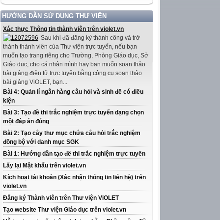
HƯỚNG DẪN SỬ DỤNG THƯ VIỆN
Xác thực Thông tin thành viên trên violet.vn
Sau khi đã đăng ký thành công và trở
thành thành viên của Thư viện trực tuyến, nếu bạn
muốn tạo trang riêng cho Trường, Phòng Giáo dục, Sở
Giáo dục, cho cá nhân mình hay bạn muốn soạn thảo
bài giảng điện tử trực tuyến bằng công cụ soạn thảo
bài giảng ViOLET, bạn...
Bài 4: Quản lí ngân hàng câu hỏi và sinh đề có điều
kiện
Bài 3: Tạo đề thi trắc nghiệm trực tuyến dạng chọn
một đáp án đúng
Bài 2: Tạo cây thư mục chứa câu hỏi trắc nghiệm
đồng bộ với danh mục SGK
Bài 1: Hướng dẫn tạo đề thi trắc nghiệm trực tuyến
Lấy lại Mật khẩu trên violet.vn
Kích hoạt tài khoản (Xác nhận thông tin liên hệ) trên
violet.vn
Đăng ký Thành viên trên Thư viện ViOLET
Tạo website Thư viện Giáo dục trên violet.vn