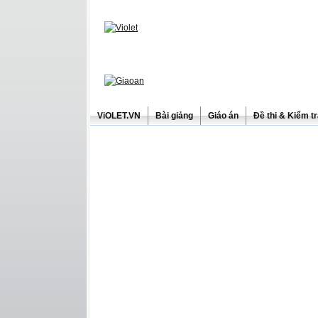
ViOLET.VN
Bài giảng
Giáo án
Đề thi & Kiểm t