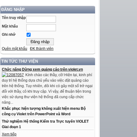
ĐĂNG NHẬP
Tên truy nhập
Mật khẩu
Ghi nhớ
Quên mật khẩu
ĐK thành viên
TIN TỨC THƯ VIỆN
Chức năng Dừng xem quảng cáo trên violet.vn
Kính chào các thầy, cô! Hiện tại, kinh phí
duy trì hệ thống dựa chủ yếu vào việc đặt quảng cáo
trên hệ thống. Tuy nhiên, đôi khi có gây một số trở ngại
đối với thầy, cô khi truy cập. Vì vậy, để thuận tiện trong
việc sử dụng thư viện hệ thống đã cung cấp chức
năng...
Khắc phục hiện tượng không xuất hiện menu Bộ
công cụ Violet trên PowerPoint và Word
Thử nghiệm Hệ thống Kiểm tra Trực tuyến ViOLET
Giai đoạn 1
Xem tiếp