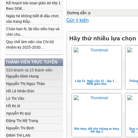
Kế hoạch bài soạn giáo án lớp 1
theo SGK...
Đường dẫn
:
p
Ngày hè không biết đi đâu chơi,
Gửi ý kiến
vào trang thầy...
Chào bạn N, tài liệu siêu hay và
chỉn chu...
Hãy thử nhiều lựa chọn
Quy chế làm việc của Chi bộ
nhiệm kỳ 2025-2030...
THÀNH VIÊN TRỰC TUYẾN
533 khách và 15 thành viên
Nguyễn Đình Hưng
Lớp 11. Ngữ văn 11 - tập 1 ...
Thông
Nguyễn Thị Ngọc Thảo
NXB giáo dục
Hồ Lê Nhân Đức
Lò Thị Vân
Hồ thị út
nguyễn thị quý
Đặng Thị Mỹ Trang
Nguyễn Thị Binh
Đời thay đổi khi chúng ta thay
Quy c
đổi tập 1
tài 
ĐINH THI LAN