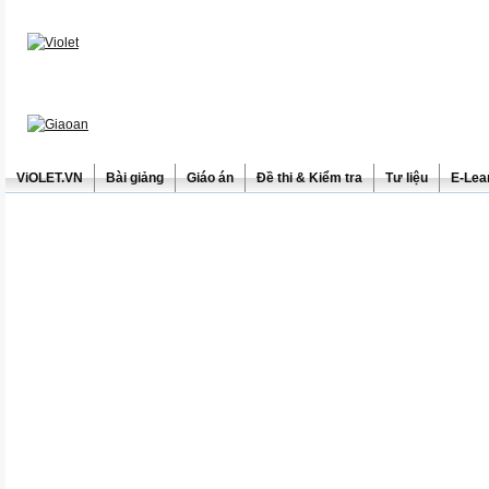
ViOLET.VN
Bài giảng
Giáo án
Đề thi & Kiểm tra
Tư liệu
E-Lea