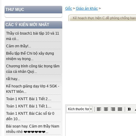
Gốc
>
Giáo án khác
>
THƯ MỤC
Kê hoạch thực hiện C.đề phòng chống bạo
CÁC Ý KIẾN MỚI NHẤT
Thầy có bsach1 bài tập 10 và 11
mà có...
Cảm ơn thầy!...
Biểu tập thể Chi bộ xây dựng
nhiệm vụ trọng...
Chương trình công tác trọng tâm
của cá nhân Quý...
rất hay...
Kế hoạch giảng dạy lớp 4 SGK -
KNTT Môn...
Toán 1 KNTT. Bài 1 Tiết 2....
Toán 1 KNTT. Bài 1 Tiết 1....
Kích thước font
Toán 1 KNTT. Bài Các số từ 0
đến 10...
Bài soạn hay. Cảm ơn thầy Nam
nhiều nhé ❤️❤️❤️❤️❤️❤️...