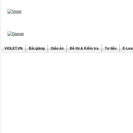
ViOLET.VN
Bài giảng
Giáo án
Đề thi & Kiểm tra
Tư liệu
E-Lea