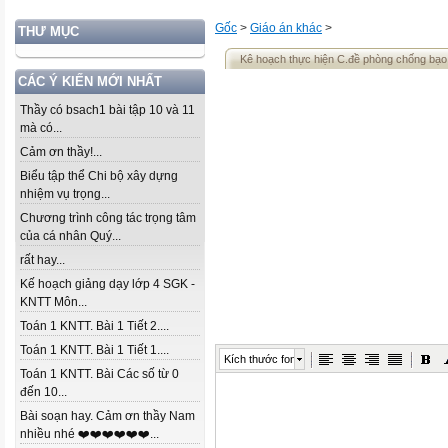
Gốc
>
Giáo án khác
>
THƯ MỤC
Kê hoạch thực hiện C.đề phòng chống bạo
CÁC Ý KIẾN MỚI NHẤT
Thầy có bsach1 bài tập 10 và 11
mà có...
Cảm ơn thầy!...
Biểu tập thể Chi bộ xây dựng
nhiệm vụ trọng...
Chương trình công tác trọng tâm
của cá nhân Quý...
rất hay...
Kế hoạch giảng dạy lớp 4 SGK -
KNTT Môn...
Toán 1 KNTT. Bài 1 Tiết 2....
Toán 1 KNTT. Bài 1 Tiết 1....
Kích thước font
Toán 1 KNTT. Bài Các số từ 0
đến 10...
Bài soạn hay. Cảm ơn thầy Nam
nhiều nhé ❤️❤️❤️❤️❤️❤️...