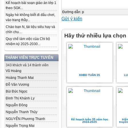
Kế hoạch bài soạn giáo án lớp 1
theo SGK...
Đường dẫn
:
p
Ngày hè không biết đi đâu chơi,
Gửi ý kiến
vào trang thầy...
Chào bạn N, tài liệu siêu hay và
chỉn chu...
Hãy thử nhiều lựa chọn
Quy chế làm việc của Chi bộ
nhiệm kỳ 2025-2030...
THÀNH VIÊN TRỰC TUYẾN
343 khách và 14 thành viên
Vũ Hoàng
KHBD TUẦN 35
LU
Hoàng Thanh Mai
Đỗ Văn Vương
Bùi Đức Ngọc
Đinh Thị Khánh Ly
Nguyễn Đông
Nguyễn Thanh Thủy
NGUYỄN Phương Thanh
Kế hoạch tuần 35 năm học
triể
2024-2025
truyền
Nguyễn Trọng Mai