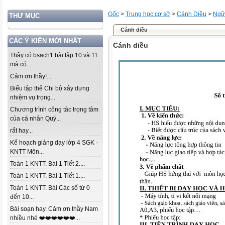
Gốc
>
Trung học cơ sở
>
Cánh Diều
>
Ngữ
THƯ MỤC
Cánh diều
CÁC Ý KIẾN MỚI NHẤT
Cánh diều
Thầy có bsach1 bài tập 10 và 11
mà có...
Cảm ơn thầy!...
Biểu tập thể Chi bộ xây dựng
nhiệm vụ trọng...
Chương trình công tác trọng tâm
của cá nhân Quý...
rất hay...
Kế hoạch giảng dạy lớp 4 SGK -
KNTT Môn...
Toán 1 KNTT. Bài 1 Tiết 2....
Toán 1 KNTT. Bài 1 Tiết 1....
Toán 1 KNTT. Bài Các số từ 0
đến 10...
Bài soạn hay. Cảm ơn thầy Nam
nhiều nhé ❤️❤️❤️❤️❤️❤️...