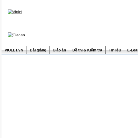
ViOLET.VN
Bài giảng
Giáo án
Đề thi & Kiểm tra
Tư liệu
E-Lea