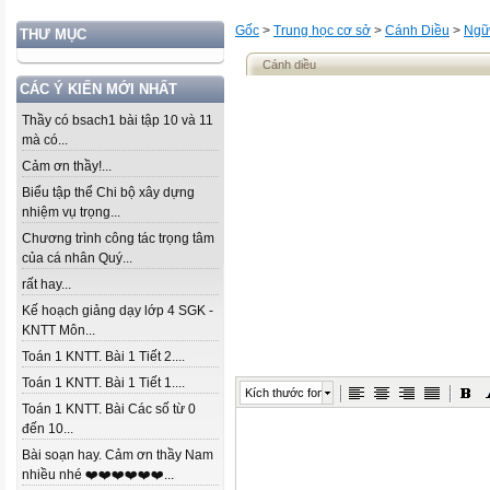
Gốc
>
Trung học cơ sở
>
Cánh Diều
>
Ngữ
THƯ MỤC
Cánh diều
CÁC Ý KIẾN MỚI NHẤT
Thầy có bsach1 bài tập 10 và 11
mà có...
Cảm ơn thầy!...
Biểu tập thể Chi bộ xây dựng
nhiệm vụ trọng...
Chương trình công tác trọng tâm
của cá nhân Quý...
rất hay...
Kế hoạch giảng dạy lớp 4 SGK -
KNTT Môn...
Toán 1 KNTT. Bài 1 Tiết 2....
Toán 1 KNTT. Bài 1 Tiết 1....
Kích thước font
Toán 1 KNTT. Bài Các số từ 0
đến 10...
Bài soạn hay. Cảm ơn thầy Nam
nhiều nhé ❤️❤️❤️❤️❤️❤️...