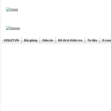
ViOLET.VN
Bài giảng
Giáo án
Đề thi & Kiểm tra
Tư liệu
E-Lea