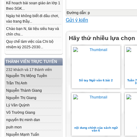
Kế hoạch bài soạn giáo án lớp 1
theo SGK...
Đường dẫn
:
p
Ngày hè không biết đi đâu chơi,
Gửi ý kiến
vào trang thầy...
Chào bạn N, tài liệu siêu hay và
chỉn chu...
Hãy thử nhiều lựa chọn
Quy chế làm việc của Chi bộ
nhiệm kỳ 2025-2030...
THÀNH VIÊN TRỰC TUYẾN
232 khách và 17 thành viên
Nguyễn Thị Mộng Tuyền
Sổ tay Ngữ văn 6.bài 2
Tuần 7
Trần Thị Anh
3
Nguyễn Thành Giang
Nguyễn Thị Giang
Lý Văn Quỳnh
Võ Trường Giang
nguyển thị minh đan
puih mon
nội dung chính của sách ngữ
văn 6
Nguyễn Mạnh Tuấn