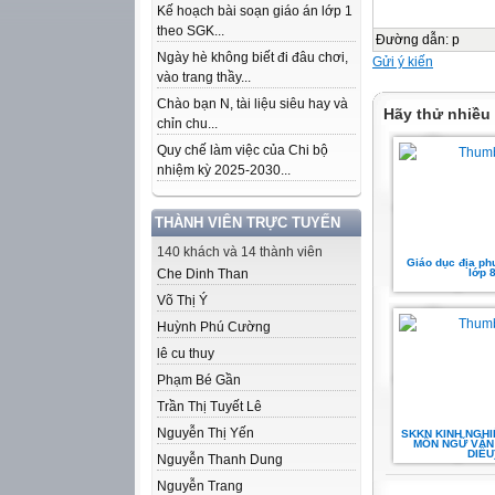
Kế hoạch bài soạn giáo án lớp 1
theo SGK...
Đường dẫn
:
p
Ngày hè không biết đi đâu chơi,
Gửi ý kiến
vào trang thầy...
Chào bạn N, tài liệu siêu hay và
Hãy thử nhiều
chỉn chu...
Quy chế làm việc của Chi bộ
nhiệm kỳ 2025-2030...
THÀNH VIÊN TRỰC TUYẾN
140 khách và 14 thành viên
Giáo dục địa ph
Che Dinh Than
lớp 
Võ Thị Ý
Huỳnh Phú Cường
lê cu thuy
Phạm Bé Gần
Trần Thị Tuyết Lê
Nguyễn Thị Yến
SKKN KINH NGH
MÔN NGỮ VĂN .
DIỀU
Nguyễn Thanh Dung
Nguyễn Trang