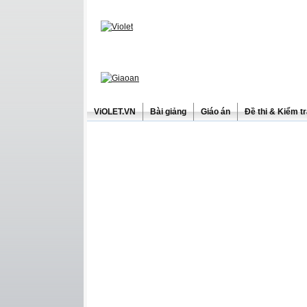
ViOLET.VN
Bài giảng
Giáo án
Đề thi & Kiểm t