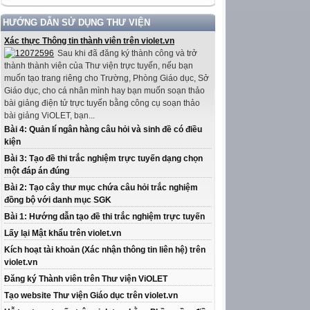
HƯỚNG DẪN SỬ DỤNG THƯ VIỆN
Xác thực Thông tin thành viên trên violet.vn
Sau khi đã đăng ký thành công và trở
thành thành viên của Thư viện trực tuyến, nếu bạn
muốn tạo trang riêng cho Trường, Phòng Giáo dục, Sở
Giáo dục, cho cá nhân mình hay bạn muốn soạn thảo
bài giảng điện tử trực tuyến bằng công cụ soạn thảo
bài giảng ViOLET, bạn...
Bài 4: Quản lí ngân hàng câu hỏi và sinh đề có điều
kiện
Bài 3: Tạo đề thi trắc nghiệm trực tuyến dạng chọn
một đáp án đúng
Bài 2: Tạo cây thư mục chứa câu hỏi trắc nghiệm
đồng bộ với danh mục SGK
Bài 1: Hướng dẫn tạo đề thi trắc nghiệm trực tuyến
Lấy lại Mật khẩu trên violet.vn
Kích hoạt tài khoản (Xác nhận thông tin liên hệ) trên
violet.vn
Đăng ký Thành viên trên Thư viện ViOLET
Tạo website Thư viện Giáo dục trên violet.vn