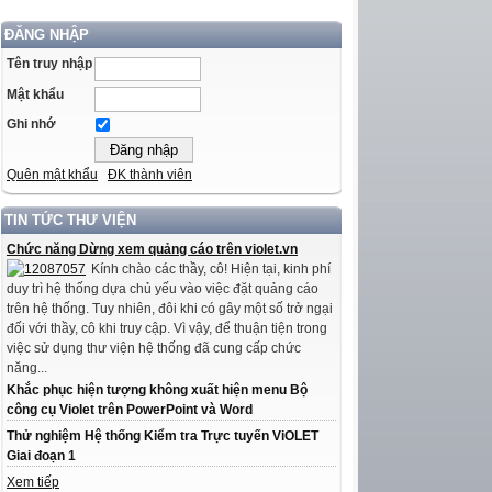
ĐĂNG NHẬP
Tên truy nhập
Mật khẩu
Ghi nhớ
Quên mật khẩu
ĐK thành viên
TIN TỨC THƯ VIỆN
Chức năng Dừng xem quảng cáo trên violet.vn
Kính chào các thầy, cô! Hiện tại, kinh phí
duy trì hệ thống dựa chủ yếu vào việc đặt quảng cáo
trên hệ thống. Tuy nhiên, đôi khi có gây một số trở ngại
đối với thầy, cô khi truy cập. Vì vậy, để thuận tiện trong
việc sử dụng thư viện hệ thống đã cung cấp chức
năng...
Khắc phục hiện tượng không xuất hiện menu Bộ
công cụ Violet trên PowerPoint và Word
Thử nghiệm Hệ thống Kiểm tra Trực tuyến ViOLET
Giai đoạn 1
Xem tiếp