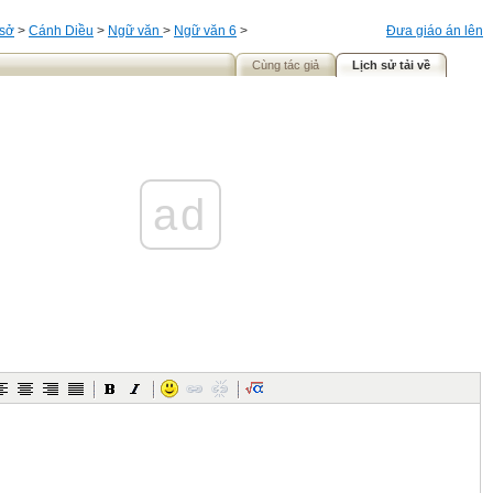
 sở
>
Cánh Diều
>
Ngữ văn
>
Ngữ văn 6
>
Đưa giáo án lên
Cùng tác giả
Lịch sử tải về
ad