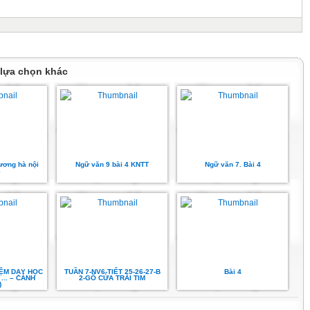
 lựa chọn khác
ương hà nội
Ngữ văn 9 bài 4 KNTT
Ngữ văn 7. Bài 4
8
IỆM DẠY HỌC
TUẦN 7-NV6-TIẾT 25-26-27-B
Bài 4
.. – CÁNH
2-GÕ CỬA TRÁI TIM
)