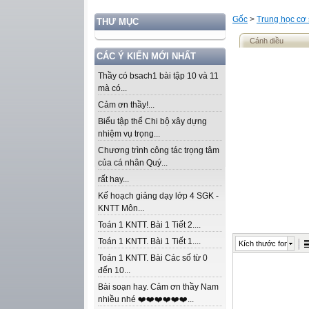
Gốc
>
Trung học cơ
THƯ MỤC
Cánh diều
CÁC Ý KIẾN MỚI NHẤT
Thầy có bsach1 bài tập 10 và 11
mà có...
Cảm ơn thầy!...
Biểu tập thể Chi bộ xây dựng
nhiệm vụ trọng...
Chương trình công tác trọng tâm
của cá nhân Quý...
rất hay...
Kế hoạch giảng dạy lớp 4 SGK -
KNTT Môn...
Toán 1 KNTT. Bài 1 Tiết 2....
Toán 1 KNTT. Bài 1 Tiết 1....
Kích thước font
Toán 1 KNTT. Bài Các số từ 0
đến 10...
Bài soạn hay. Cảm ơn thầy Nam
nhiều nhé ❤️❤️❤️❤️❤️❤️...