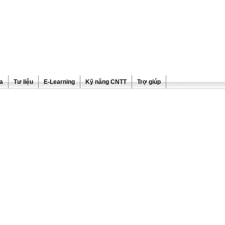
ra
Tư liệu
E-Learning
Kỹ năng CNTT
Trợ giúp