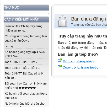
THƯ MỤC
Bạn chưa đăng 
CÁC Ý KIẾN MỚI NHẤT
Trang này yêu cầu bạn phả
Biểu tập thể Chi bộ xây dựng
nhiệm vụ trọng...
Truy cập trang này như t
Chương trình công tác trọng tâm
của cá nhân Quý...
Bạn phải mở trang đăng nhập, s
rất hay...
khẩu đã đăng ký rồi nhấn nút "Đ
Kế hoạch giảng dạy lớp 4 SGK -
Bạn làm gì tiếp theo?
KNTT Môn...
Mở trang đăng nhập
Toán 1 KNTT. Bài 1 Tiết 2....
Quay trở lại trang trước
Toán 1 KNTT. Bài 1 Tiết 1....
Toán 1 KNTT. Bài Các số từ 0
đến 10...
Bài soạn hay. Cảm ơn thầy Nam
nhiều nhé ❤️❤️❤️❤️❤️❤️...
Kế hoạch bài soạn giáo án lớp 1
theo SGK...
Ngày hè không biết đi đâu chơi,