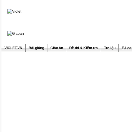
ViOLET.VN
Bài giảng
Giáo án
Đề thi & Kiểm tra
Tư liệu
E-Lea