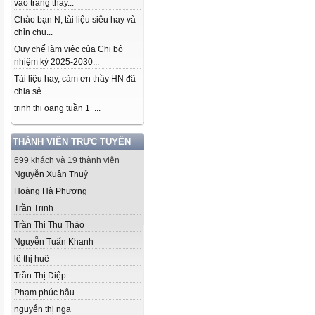
vào trang thầy...
Chào bạn N, tài liệu siêu hay và
chỉn chu...
Quy chế làm việc của Chi bộ
nhiệm kỳ 2025-2030...
Tài liệu hay, cảm ơn thầy HN đã
chia sẻ....
trinh thi oang tuần 1 ...
THÀNH VIÊN TRỰC TUYẾN
699 khách và 19 thành viên
Nguyễn Xuân Thuỷ
Hoàng Hà Phương
Trần Trinh
Trần Thị Thu Thảo
Nguyễn Tuấn Khanh
lê thị huê
Trần Thị Diệp
Phạm phúc hậu
nguyễn thị nga