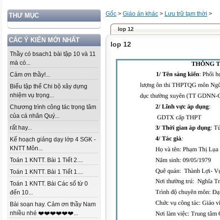
Gốc
>
Giáo án khác
>
Lưu trữ tạm thời
>
THƯ MỤC
lop 12
CÁC Ý KIẾN MỚI NHẤT
lop 12
Thầy có bsach1 bài tập 10 và 11
mà có...
Cảm ơn thầy!...
Biểu tập thể Chi bộ xây dựng
nhiệm vụ trọng...
Chương trình công tác trọng tâm
của cá nhân Quý...
rất hay...
Kế hoạch giảng dạy lớp 4 SGK -
KNTT Môn...
Toán 1 KNTT. Bài 1 Tiết 2....
Toán 1 KNTT. Bài 1 Tiết 1....
Toán 1 KNTT. Bài Các số từ 0
đến 10...
Bài soạn hay. Cảm ơn thầy Nam
nhiều nhé ❤️❤️❤️❤️❤️❤️...