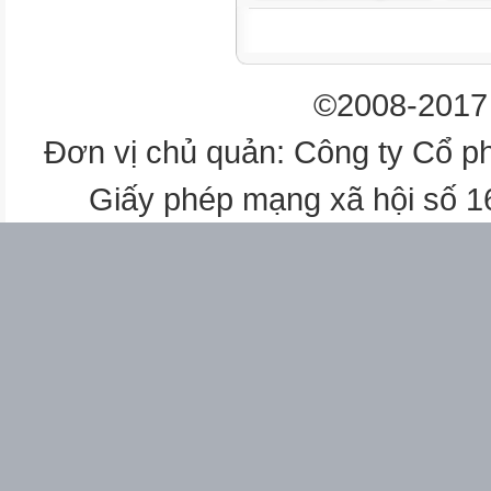
Chứng minh : CM
Bước 1->8 : B1->B8
Phong cách : PC
©2008-2017 
Chủ nghĩa xã hội : CNXH
Luận điểm : LĐ
Đơn vị chủ quản: Công ty Cổ p
Sáng kiến kinh nghiệm : SKK
Giấy phép mạng xã hội số 
3
MỤC LỤC
Trang
THÔNG TIN SÁNG KIẾN
1
NHỮNG CỤM TỪ VIẾT TẮT
2