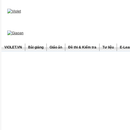
ViOLET.VN
Bài giảng
Giáo án
Đề thi & Kiểm tra
Tư liệu
E-Lea