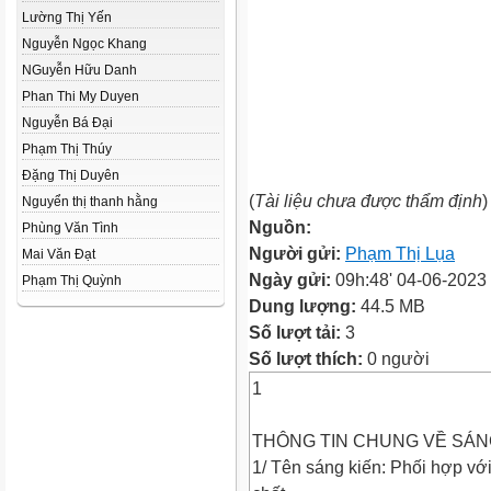
Lường Thị Yến
Nguyễn Ngọc Khang
NGuyễn Hữu Danh
Phan Thi My Duyen
Nguyễn Bá Đại
Phạm Thị Thúy
Đặng Thị Duyên
(
Tài liệu chưa được thẩm định
)
Nguyển thị thanh hằng
Nguồn:
Phùng Văn Tình
Người gửi:
Phạm Thị Lụa
Mai Văn Đạt
Ngày gửi:
09h:48' 04-06-2023
Phạm Thị Quỳnh
Dung lượng:
44.5 MB
Số lượt tải:
3
Số lượt thích:
0 người
1
THÔNG TIN CHUNG VỀ SÁN
1/ Tên sáng kiến: Phối hợp vớ