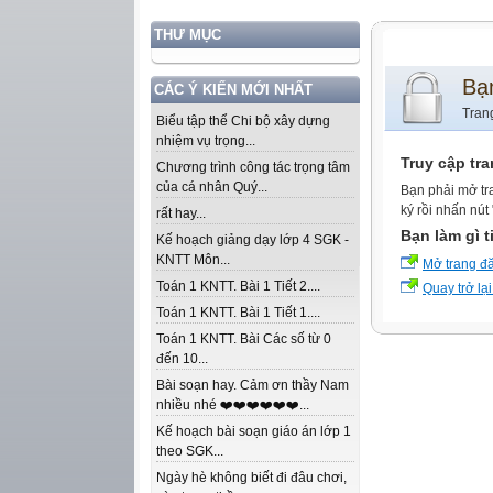
THƯ MỤC
Bạ
CÁC Ý KIẾN MỚI NHẤT
Tran
Biểu tập thể Chi bộ xây dựng
nhiệm vụ trọng...
Truy cập tr
Chương trình công tác trọng tâm
của cá nhân Quý...
Bạn phải mở tr
ký rồi nhấn nút
rất hay...
Bạn làm gì t
Kế hoạch giảng dạy lớp 4 SGK -
KNTT Môn...
Mở trang đ
Toán 1 KNTT. Bài 1 Tiết 2....
Quay trở lại
Toán 1 KNTT. Bài 1 Tiết 1....
Toán 1 KNTT. Bài Các số từ 0
đến 10...
Bài soạn hay. Cảm ơn thầy Nam
nhiều nhé ❤️❤️❤️❤️❤️❤️...
Kế hoạch bài soạn giáo án lớp 1
theo SGK...
Ngày hè không biết đi đâu chơi,