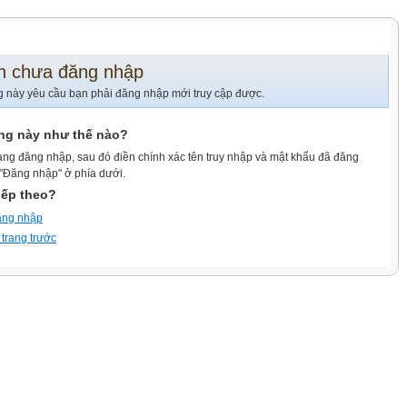
n chưa đăng nhập
g này yêu cầu bạn phải đăng nhập mới truy cập được.
ang này như thế nào?
ang đăng nhập, sau đó điền chính xác tên truy nhập và mật khẩu đã đăng
 "Đăng nhập" ở phía dưới.
iếp theo?
ăng nhập
 trang trước