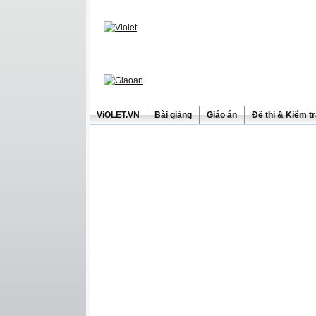
ViOLET.VN
Bài giảng
Giáo án
Đề thi & Kiểm t