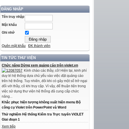
ĐĂNG NHẬP
Tên truy nhập
Mật khẩu
Ghi nhớ
Quên mật khẩu
ĐK thành viên
TIN TỨC THƯ VIỆN
Chức năng Dừng xem quảng cáo trên violet.vn
Kính chào các thầy, cô! Hiện tại, kinh phí
duy trì hệ thống dựa chủ yếu vào việc đặt quảng cáo
trên hệ thống. Tuy nhiên, đôi khi có gây một số trở ngại
đối với thầy, cô khi truy cập. Vì vậy, để thuận tiện trong
việc sử dụng thư viện hệ thống đã cung cấp chức
năng...
Khắc phục hiện tượng không xuất hiện menu Bộ
công cụ Violet trên PowerPoint và Word
Thử nghiệm Hệ thống Kiểm tra Trực tuyến ViOLET
Giai đoạn 1
Xem tiếp