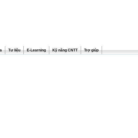
ra
Tư liệu
E-Learning
Kỹ năng CNTT
Trợ giúp