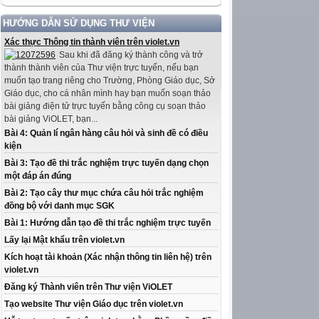
HƯỚNG DẪN SỬ DỤNG THƯ VIỆN
Xác thực Thông tin thành viên trên violet.vn
Sau khi đã đăng ký thành công và trở
thành thành viên của Thư viện trực tuyến, nếu bạn
muốn tạo trang riêng cho Trường, Phòng Giáo dục, Sở
Giáo dục, cho cá nhân mình hay bạn muốn soạn thảo
bài giảng điện tử trực tuyến bằng công cụ soạn thảo
bài giảng ViOLET, bạn...
Bài 4: Quản lí ngân hàng câu hỏi và sinh đề có điều
kiện
Bài 3: Tạo đề thi trắc nghiệm trực tuyến dạng chọn
một đáp án đúng
Bài 2: Tạo cây thư mục chứa câu hỏi trắc nghiệm
đồng bộ với danh mục SGK
Bài 1: Hướng dẫn tạo đề thi trắc nghiệm trực tuyến
Lấy lại Mật khẩu trên violet.vn
Kích hoạt tài khoản (Xác nhận thông tin liên hệ) trên
violet.vn
Đăng ký Thành viên trên Thư viện ViOLET
Tạo website Thư viện Giáo dục trên violet.vn