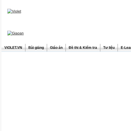
ViOLET.VN
Bài giảng
Giáo án
Đề thi & Kiểm tra
Tư liệu
E-Lea