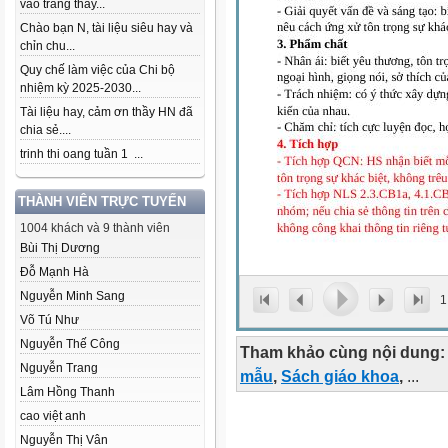
vào trang thầy...
Chào bạn N, tài liệu siêu hay và
chỉn chu...
Quy chế làm việc của Chi bộ
nhiệm kỳ 2025-2030...
Tài liệu hay, cảm ơn thầy HN đã
chia sẻ....
trinh thi oang tuần 1 ...
THÀNH VIÊN TRỰC TUYẾN
1004 khách và 9 thành viên
Bùi Thị Dương
Đỗ Mạnh Hà
Nguyễn Minh Sang
1
Võ Tú Như
Nguyễn Thế Công
Tham khảo cùng nội dung:
Nguyễn Trang
mẫu
,
Sách giáo khoa
,
...
Lâm Hồng Thanh
cao việt anh
Nguyễn Thị Vân