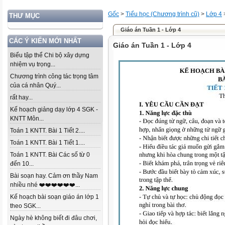
Gốc
>
Tiểu học (Chương trình cũ)
>
Lớp 4
THƯ MỤC
Giáo án Tuần 1 - Lớp 4
CÁC Ý KIẾN MỚI NHẤT
Giáo án Tuần 1 - Lớp 4
Biểu tập thể Chi bộ xây dựng
nhiệm vụ trọng...
Chương trình công tác trọng tâm
của cá nhân Quý...
rất hay...
Kế hoạch giảng dạy lớp 4 SGK -
KNTT Môn...
Toán 1 KNTT. Bài 1 Tiết 2....
Toán 1 KNTT. Bài 1 Tiết 1....
Toán 1 KNTT. Bài Các số từ 0
đến 10...
Bài soạn hay. Cảm ơn thầy Nam
nhiều nhé ❤️❤️❤️❤️❤️❤️...
Kế hoạch bài soạn giáo án lớp 1
theo SGK...
Ngày hè không biết đi đâu chơi,