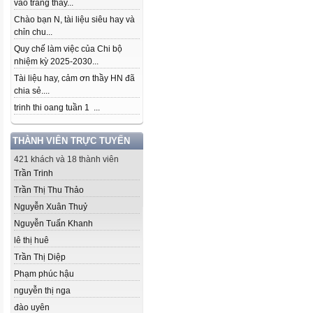
vào trang thầy...
Chào bạn N, tài liệu siêu hay và
chỉn chu...
Quy chế làm việc của Chi bộ
nhiệm kỳ 2025-2030...
Tài liệu hay, cảm ơn thầy HN đã
chia sẻ....
trinh thi oang tuần 1 ...
THÀNH VIÊN TRỰC TUYẾN
421 khách và 18 thành viên
Trần Trinh
Trần Thị Thu Thảo
Nguyễn Xuân Thuỷ
Nguyễn Tuấn Khanh
lê thị huê
Trần Thị Diệp
Phạm phúc hậu
nguyễn thị nga
đào uyên