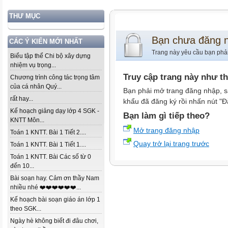
THƯ MỤC
Bạn chưa đăng 
CÁC Ý KIẾN MỚI NHẤT
Trang này yêu cầu bạn phả
Biểu tập thể Chi bộ xây dựng
nhiệm vụ trọng...
Truy cập trang này như t
Chương trình công tác trọng tâm
của cá nhân Quý...
Bạn phải mở trang đăng nhập, s
rất hay...
khẩu đã đăng ký rồi nhấn nút "Đ
Kế hoạch giảng dạy lớp 4 SGK -
Bạn làm gì tiếp theo?
KNTT Môn...
Mở trang đăng nhập
Toán 1 KNTT. Bài 1 Tiết 2....
Quay trở lại trang trước
Toán 1 KNTT. Bài 1 Tiết 1....
Toán 1 KNTT. Bài Các số từ 0
đến 10...
Bài soạn hay. Cảm ơn thầy Nam
nhiều nhé ❤️❤️❤️❤️❤️❤️...
Kế hoạch bài soạn giáo án lớp 1
theo SGK...
Ngày hè không biết đi đâu chơi,