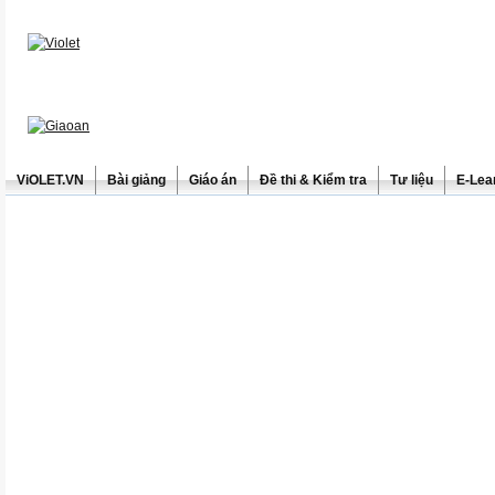
ViOLET.VN
Bài giảng
Giáo án
Đề thi & Kiểm tra
Tư liệu
E-Lea