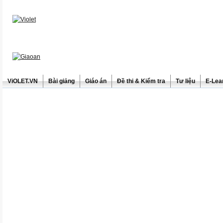
ViOLET.VN
Bài giảng
Giáo án
Đề thi & Kiểm tra
Tư liệu
E-Lea