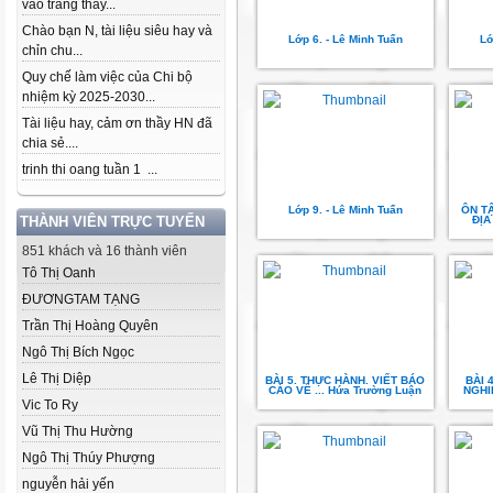
vào trang thầy...
Chào bạn N, tài liệu siêu hay và
Lớp 6. - Lê Minh Tuấn
Lớ
chỉn chu...
Quy chế làm việc của Chi bộ
nhiệm kỳ 2025-2030...
Tài liệu hay, cảm ơn thầy HN đã
chia sẻ....
trinh thi oang tuần 1 ...
Lớp 9. - Lê Minh Tuấn
ÔN TẬ
THÀNH VIÊN TRỰC TUYẾN
ĐỊA
851 khách và 16 thành viên
Tô Thị Oanh
ĐƯƠNGTAM TẠNG
Trần Thị Hoàng Quyên
Ngô Thị Bích Ngọc
Lê Thị Diệp
BÀI 5. THỰC HÀNH. VIẾT BÁO
BÀI 
CÁO VỀ ... Hứa Trường Luận
NGHI
Vic To Ry
Vũ Thị Thu Hường
Ngô Thị Thúy Phượng
nguyễn hải yến