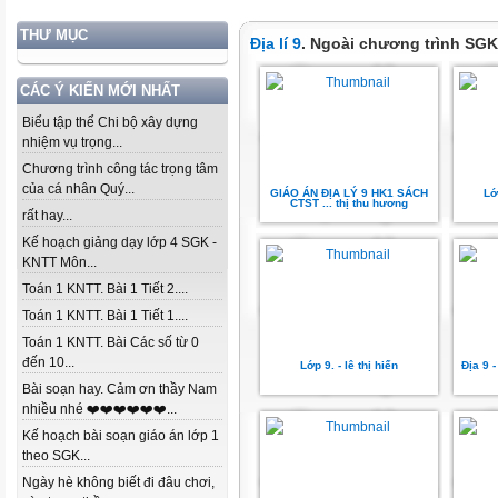
THƯ MỤC
Địa lí 9
. Ngoài chương trình SGK
CÁC Ý KIẾN MỚI NHẤT
Biểu tập thể Chi bộ xây dựng
nhiệm vụ trọng...
Chương trình công tác trọng tâm
của cá nhân Quý...
GIÁO ÁN ĐỊA LÝ 9 HK1 SÁCH
Lớ
CTST ... thị thu hương
rất hay...
Kế hoạch giảng dạy lớp 4 SGK -
KNTT Môn...
Toán 1 KNTT. Bài 1 Tiết 2....
Toán 1 KNTT. Bài 1 Tiết 1....
Toán 1 KNTT. Bài Các số từ 0
đến 10...
Lớp 9. - lê thị hiến
Địa 9 -
Bài soạn hay. Cảm ơn thầy Nam
nhiều nhé ❤️❤️❤️❤️❤️❤️...
Kế hoạch bài soạn giáo án lớp 1
theo SGK...
Ngày hè không biết đi đâu chơi,