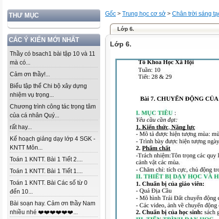
Gốc
>
Trung học cơ sở
>
Chân trời sáng tạ
THƯ MỤC
Lớp 6.
CÁC Ý KIẾN MỚI NHẤT
Lớp 6.
Thầy có bsach1 bài tập 10 và 11
mà có...
Cảm ơn thầy!...
Biểu tập thể Chi bộ xây dựng
nhiệm vụ trọng...
Chương trình công tác trọng tâm
của cá nhân Quý...
rất hay...
Kế hoạch giảng dạy lớp 4 SGK -
KNTT Môn...
Toán 1 KNTT. Bài 1 Tiết 2....
Toán 1 KNTT. Bài 1 Tiết 1....
Toán 1 KNTT. Bài Các số từ 0
đến 10...
Bài soạn hay. Cảm ơn thầy Nam
nhiều nhé ❤️❤️❤️❤️❤️❤️...