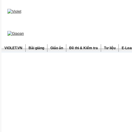
ViOLET.VN
Bài giảng
Giáo án
Đề thi & Kiểm tra
Tư liệu
E-Lea