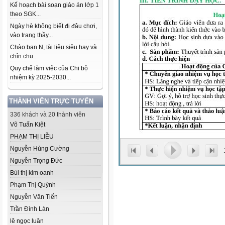
Kế hoạch bài soạn giáo án lớp 1
theo SGK...
Ngày hè không biết đi đâu chơi,
vào trang thầy...
Chào bạn N, tài liệu siêu hay và
chỉn chu...
Quy chế làm việc của Chi bộ
nhiệm kỳ 2025-2030...
THÀNH VIÊN TRỰC TUYẾN
336 khách và 20 thành viên
Võ Tuấn Kiệt
PHẠM THỊ LIỄU
Nguyễn Hùng Cường
Nguyễn Trọng Đức
Bùi thị kim oanh
Phạm Thị Quỳnh
Nguyễn Văn Tiến
Trần Đình Làn
lê ngọc luân