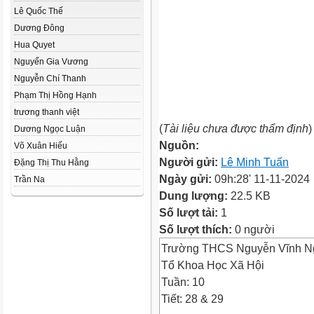
Lê Quốc Thế
Dương Đông
Hua Quyet
Nguyển Gia Vương
Nguyễn Chí Thanh
Phạm Thị Hồng Hạnh
trương thanh việt
(
Tài liệu chưa được thẩm định
)
Dương Ngọc Luận
Nguồn:
Võ Xuân Hiếu
Người gửi:
Lê Minh Tuấn
Đặng Thị Thu Hằng
Ngày gửi:
09h:28' 11-11-2024
Trần Na
Dung lượng:
22.5 KB
Số lượt tải:
1
Số lượt thích:
0 người
Trường THCS Nguyễn Vĩnh N
Tổ Khoa Học Xã Hội
Tuần: 10
Tiết: 28 & 29