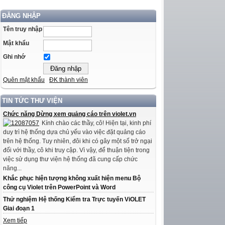
ĐĂNG NHẬP
Tên truy nhập
Mật khẩu
Ghi nhớ
Quên mật khẩu
ĐK thành viên
TIN TỨC THƯ VIỆN
Chức năng Dừng xem quảng cáo trên violet.vn
Kính chào các thầy, cô! Hiện tại, kinh phí
duy trì hệ thống dựa chủ yếu vào việc đặt quảng cáo
trên hệ thống. Tuy nhiên, đôi khi có gây một số trở ngại
đối với thầy, cô khi truy cập. Vì vậy, để thuận tiện trong
việc sử dụng thư viện hệ thống đã cung cấp chức
năng...
Khắc phục hiện tượng không xuất hiện menu Bộ
công cụ Violet trên PowerPoint và Word
Thử nghiệm Hệ thống Kiểm tra Trực tuyến ViOLET
Giai đoạn 1
Xem tiếp