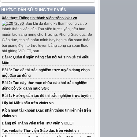
HƯỚNG DẪN SỬ DỤNG THƯ VIỆN
Xác thực Thông tin thành viên trên violet.vn
Sau khi đã đăng ký thành công và trở
thành thành viên của Thư viện trực tuyến, nếu bạn
muốn tạo trang riêng cho Trường, Phòng Giáo dục, Sở
Giáo dục, cho cá nhân mình hay bạn muốn soạn thảo
bài giảng điện tử trực tuyến bằng công cụ soạn thảo
bài giảng ViOLET, bạn...
Bài 4: Quản lí ngân hàng câu hỏi và sinh đề có điều
kiện
Bài 3: Tạo đề thi trắc nghiệm trực tuyến dạng chọn
một đáp án đúng
Bài 2: Tạo cây thư mục chứa câu hỏi trắc nghiệm
đồng bộ với danh mục SGK
Bài 1: Hướng dẫn tạo đề thi trắc nghiệm trực tuyến
Lấy lại Mật khẩu trên violet.vn
Kích hoạt tài khoản (Xác nhận thông tin liên hệ) trên
violet.vn
Đăng ký Thành viên trên Thư viện ViOLET
Tạo website Thư viện Giáo dục trên violet.vn