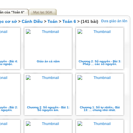
án của "Toán 6"
Mục lục SGK
ọc cơ sở
>
Cánh Diều
>
Toán
>
Toán 6
> (141 bài)
Đưa giáo án lên
yên - Bài 4:
Giáo án cả năm
Chương 2: Số nguyên - Bài 3:
dấu ngoặc.
Phép ... các số nguyên.
yên - Bài 2:
Chương 2: Số nguyên - Bài 1:
Chương 1: Số tự nhiên - Bài
ố nguyên.
Số nguyên âm.
13: ... chung nhỏ nhất.