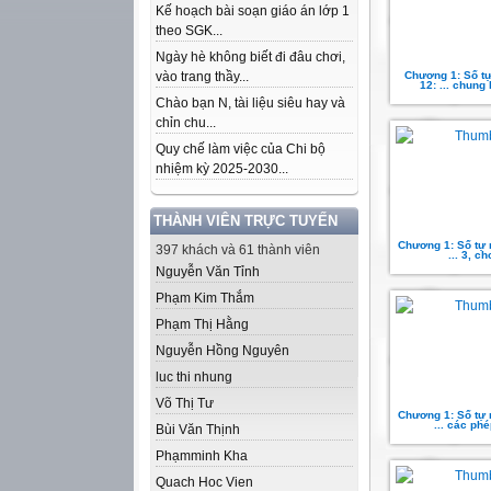
Kế hoạch bài soạn giáo án lớp 1
theo SGK...
Ngày hè không biết đi đâu chơi,
vào trang thầy...
Chương 1: Số tự
12: ... chung 
Chào bạn N, tài liệu siêu hay và
chỉn chu...
Quy chế làm việc của Chi bộ
nhiệm kỳ 2025-2030...
THÀNH VIÊN TRỰC TUYẾN
Chương 1: Số tự n
397 khách và 61 thành viên
... 3, ch
Nguyễn Văn Tỉnh
Phạm Kim Thắm
Phạm Thị Hằng
Nguyễn Hồng Nguyên
luc thi nhung
Võ Thị Tư
Chương 1: Số tự n
... các phé
Bùi Văn Thịnh
Phạmminh Kha
Quach Hoc Vien