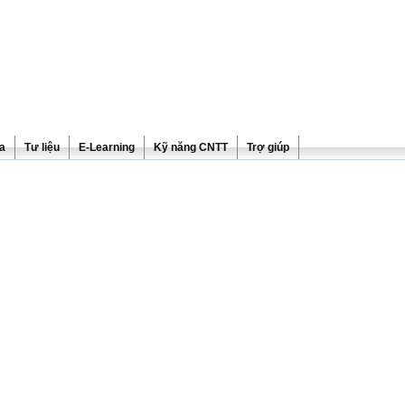
ra
Tư liệu
E-Learning
Kỹ năng CNTT
Trợ giúp