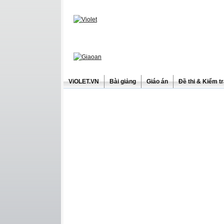
ViOLET.VN
Bài giảng
Giáo án
Đề thi & Kiểm t