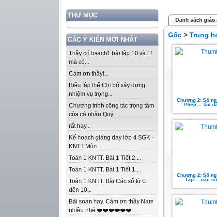
THƯ MỤC
Danh sách giáo 
Gốc
>
Trung h
CÁC Ý KIẾN MỚI NHẤT
Thầy có bsach1 bài tập 10 và 11
mà có...
Cảm ơn thầy!...
Biểu tập thể Chi bộ xây dựng
nhiệm vụ trọng...
Chương 2: Số ngu
Phép ... tắc 
Chương trình công tác trọng tâm
của cá nhân Quý...
rất hay...
Kế hoạch giảng dạy lớp 4 SGK -
KNTT Môn...
Toán 1 KNTT. Bài 1 Tiết 2....
Toán 1 KNTT. Bài 1 Tiết 1....
Chương 2: Số ngu
Tập ... các s
Toán 1 KNTT. Bài Các số từ 0
đến 10...
Bài soạn hay. Cảm ơn thầy Nam
nhiều nhé ❤️❤️❤️❤️❤️❤️...