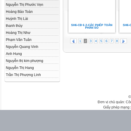
Nguyễn Thị Phước Vẹn
Hoàng Bảo Toàn
Huỳnh Thị Lài
SH6-CĐ 6.2-CÁC PHÉP TOÁN
SH6-
thanh thúy
PHÂN SỐ
Hoàng Thị Như
Phạm Văn Tuân
1
2
3
4
5
6
7
8
Nguyễn Quang Vinh
Anh Hung
Nguyễn thị kim phượng
Nguyễn Thị Hang
Trần Thị Phượng Linh
©
Đơn vị chủ quản: Cô
Giấy phép mạng 