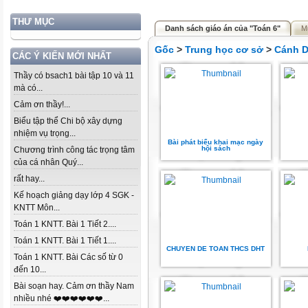
THƯ MỤC
Danh sách giáo án của "Toán 6"
M
Gốc
>
Trung học cơ sở
>
Cánh D
CÁC Ý KIẾN MỚI NHẤT
Thầy có bsach1 bài tập 10 và 11
mà có...
Cảm ơn thầy!...
Biểu tập thể Chi bộ xây dựng
nhiệm vụ trọng...
Bài phát biểu khai mạc ngày
hội sách
Chương trình công tác trọng tâm
của cá nhân Quý...
rất hay...
Kế hoạch giảng dạy lớp 4 SGK -
KNTT Môn...
Toán 1 KNTT. Bài 1 Tiết 2....
Toán 1 KNTT. Bài 1 Tiết 1....
CHUYEN DE TOAN THCS DHT
Toán 1 KNTT. Bài Các số từ 0
đến 10...
Bài soạn hay. Cảm ơn thầy Nam
nhiều nhé ❤️❤️❤️❤️❤️❤️...