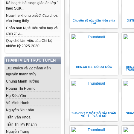
Kế hoạch bài soạn giáo án lớp 1
theo SGK...
Ngày hè không biết đi đâu chơi,
vào trang thầy...
Chuyên đề các dấu hiệu chia
XST
hết
Chào bạn N, tài liệu siêu hay và
chỉn chu...
Quy chế làm việc của Chi bộ
nhiệm kỳ 2025-2030...
THÀNH VIÊN TRỰC TUYẾN
HH6-CĐ 8.3. SỐ ĐO GÓC
HH6-
182 khách và 22 thành viên
TRUN
nguyễn thanh thủy
Chung Mạnh Tưởng
Hoàng Thị Hường
Hạ Đức Yên
Vũ Minh Hạnh
Nguyễn Như hảo
SH6-CĐ 7.2 MỘT SỐ BÀI TOÁN
SH6-
VỀ TỈ ... VÀ TỈ SỐ
Trần Văn Khoa
Trần Thị Mỹ Khanh
Nguyễn Trang