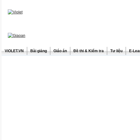
ViOLET.VN
Bài giảng
Giáo án
Đề thi & Kiểm tra
Tư liệu
E-Lea