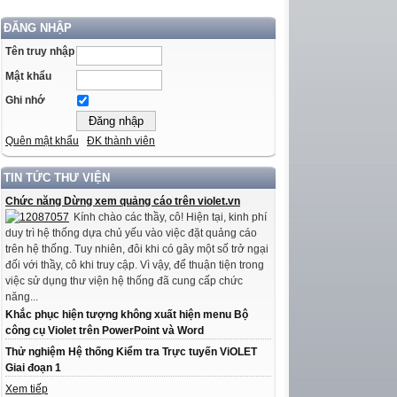
ĐĂNG NHẬP
Tên truy nhập
Mật khẩu
Ghi nhớ
Quên mật khẩu
ĐK thành viên
TIN TỨC THƯ VIỆN
Chức năng Dừng xem quảng cáo trên violet.vn
Kính chào các thầy, cô! Hiện tại, kinh phí
duy trì hệ thống dựa chủ yếu vào việc đặt quảng cáo
trên hệ thống. Tuy nhiên, đôi khi có gây một số trở ngại
đối với thầy, cô khi truy cập. Vì vậy, để thuận tiện trong
việc sử dụng thư viện hệ thống đã cung cấp chức
năng...
Khắc phục hiện tượng không xuất hiện menu Bộ
công cụ Violet trên PowerPoint và Word
Thử nghiệm Hệ thống Kiểm tra Trực tuyến ViOLET
Giai đoạn 1
Xem tiếp