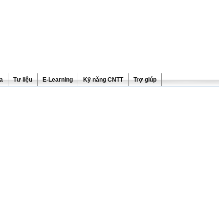
ra
Tư liệu
E-Learning
Kỹ năng CNTT
Trợ giúp