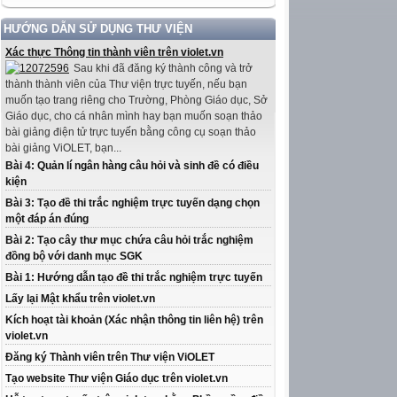
HƯỚNG DẪN SỬ DỤNG THƯ VIỆN
Xác thực Thông tin thành viên trên violet.vn
Sau khi đã đăng ký thành công và trở
thành thành viên của Thư viện trực tuyến, nếu bạn
muốn tạo trang riêng cho Trường, Phòng Giáo dục, Sở
Giáo dục, cho cá nhân mình hay bạn muốn soạn thảo
bài giảng điện tử trực tuyến bằng công cụ soạn thảo
bài giảng ViOLET, bạn...
Bài 4: Quản lí ngân hàng câu hỏi và sinh đề có điều
kiện
Bài 3: Tạo đề thi trắc nghiệm trực tuyến dạng chọn
một đáp án đúng
Bài 2: Tạo cây thư mục chứa câu hỏi trắc nghiệm
đồng bộ với danh mục SGK
Bài 1: Hướng dẫn tạo đề thi trắc nghiệm trực tuyến
Lấy lại Mật khẩu trên violet.vn
Kích hoạt tài khoản (Xác nhận thông tin liên hệ) trên
violet.vn
Đăng ký Thành viên trên Thư viện ViOLET
Tạo website Thư viện Giáo dục trên violet.vn