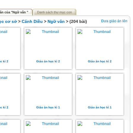
án của "Ngữ văn "
Danh sách thư mục con
ọc cơ sở
>
Cánh Diều
>
Ngữ văn
> (204 bài)
Đưa giáo án lên
c kì 2
Giáo án học kì 2
Giáo án học kì 2
c kì 2
Giáo án học kì 1
Giáo án học kì 1