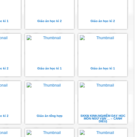
c kì 1
Giáo án học kì 2
Giáo án học kì 2
c kì 2
Giáo án học kì 1
Giáo án học kì 1
c kì 2
Giáo án tổng hợp
SKKN KINH NGHIỆM DẠY HỌC
MÔN NGỮ VĂN ... – CÁNH
DIỀU)