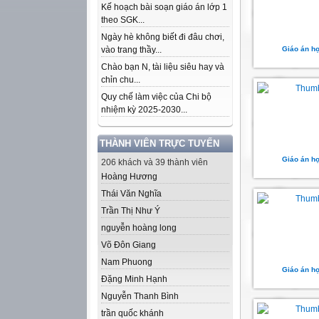
Kế hoạch bài soạn giáo án lớp 1
theo SGK...
Ngày hè không biết đi đâu chơi,
vào trang thầy...
Giáo án họ
Chào bạn N, tài liệu siêu hay và
chỉn chu...
Quy chế làm việc của Chi bộ
nhiệm kỳ 2025-2030...
THÀNH VIÊN TRỰC TUYẾN
Giáo án họ
206 khách và 39 thành viên
Hoàng Hương
Thái Văn Nghĩa
Trần Thị Như Ý
nguyễn hoàng long
Võ Đôn Giang
Nam Phuong
Giáo án họ
Đặng Minh Hạnh
Nguyễn Thanh Bình
trần quốc khánh