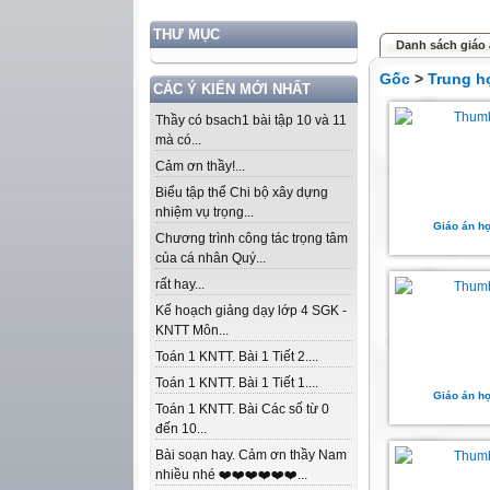
THƯ MỤC
Danh sách giáo 
Gốc
>
Trung h
CÁC Ý KIẾN MỚI NHẤT
Thầy có bsach1 bài tập 10 và 11
mà có...
Cảm ơn thầy!...
Biểu tập thể Chi bộ xây dựng
nhiệm vụ trọng...
Giáo án họ
Chương trình công tác trọng tâm
của cá nhân Quý...
rất hay...
Kế hoạch giảng dạy lớp 4 SGK -
KNTT Môn...
Toán 1 KNTT. Bài 1 Tiết 2....
Toán 1 KNTT. Bài 1 Tiết 1....
Giáo án họ
Toán 1 KNTT. Bài Các số từ 0
đến 10...
Bài soạn hay. Cảm ơn thầy Nam
nhiều nhé ❤️❤️❤️❤️❤️❤️...