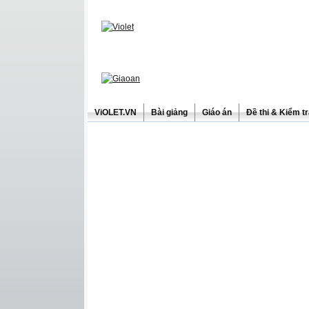
ViOLET.VN
Bài giảng
Giáo án
Đề thi & Kiểm t