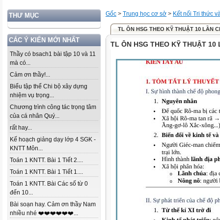
Gốc
>
Trung học cơ sở
>
Kết nối Tri thức 
THƯ MỤC
TL ÔN HSG THEO KỸ THUẬT 10 LẦN 
CÁC Ý KIẾN MỚI NHẤT
TL ÔN HSG THEO KỸ THUẬT 10
Thầy có bsach1 bài tập 10 và 11
mà có...
Cảm ơn thầy!...
Biểu tập thể Chi bộ xây dựng
nhiệm vụ trọng...
Chương trình công tác trọng tâm
của cá nhân Quý...
rất hay...
Kế hoạch giảng dạy lớp 4 SGK -
KNTT Môn...
Toán 1 KNTT. Bài 1 Tiết 2....
Toán 1 KNTT. Bài 1 Tiết 1....
Toán 1 KNTT. Bài Các số từ 0
đến 10...
Bài soạn hay. Cảm ơn thầy Nam
nhiều nhé ❤️❤️❤️❤️❤️❤️...