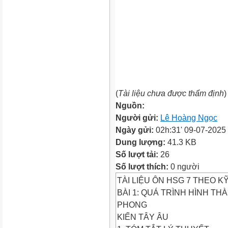
(
Tài liệu chưa được thẩm định
)
Nguồn:
Người gửi:
Lê Hoàng Ngọc
Ngày gửi:
02h:31' 09-07-2025
Dung lượng:
41.3 KB
Số lượt tải:
26
Số lượt thích:
0 người
TÀI LIỆU ÔN HSG 7 THEO 
BÀI 1: QUÁ TRÌNH HÌNH T
PHONG
KIẾN TÂY ÂU