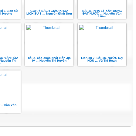
 kì 1 Lịch sử
GÓP Ý SÁCH GIÁO KHOA
BÀI 11. NHÀ LÝ XÂY DỰNG
hị Hương
LỊCH SỬ 8 ... Nguyễn Đình Sơn
ĐẤT NƯỚC ... Nguyễn Văn
Liêm
ÀO VĂN HÓA
bài 2. các cuộc phát kiến địa
Lich su 7. Bài 15. NƯỚC ĐẠI
Nguyễn Thị
lý ... Nguyễn Thị Huyền
NGU ... Vũ Thị Hoan
n
- Trần Văn