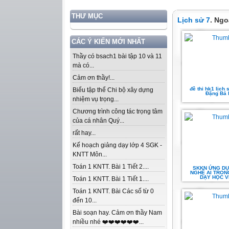
THƯ MỤC
Lịch sử 7
. Ngo
CÁC Ý KIẾN MỚI NHẤT
Thầy có bsach1 bài tập 10 và 11
mà có...
Cảm ơn thầy!...
đề thi hk1 lịch s
Biểu tập thể Chi bộ xây dựng
Đặng Bá 
nhiệm vụ trọng...
Chương trình công tác trọng tâm
của cá nhân Quý...
rất hay...
Kế hoạch giảng dạy lớp 4 SGK -
KNTT Môn...
Toán 1 KNTT. Bài 1 Tiết 2....
SKKN ỨNG D
NGHỆ AI TRONG
DẠY HỌC 
Toán 1 KNTT. Bài 1 Tiết 1....
Toán 1 KNTT. Bài Các số từ 0
đến 10...
Bài soạn hay. Cảm ơn thầy Nam
nhiều nhé ❤️❤️❤️❤️❤️❤️...