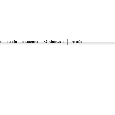
ra
Tư liệu
E-Learning
Kỹ năng CNTT
Trợ giúp