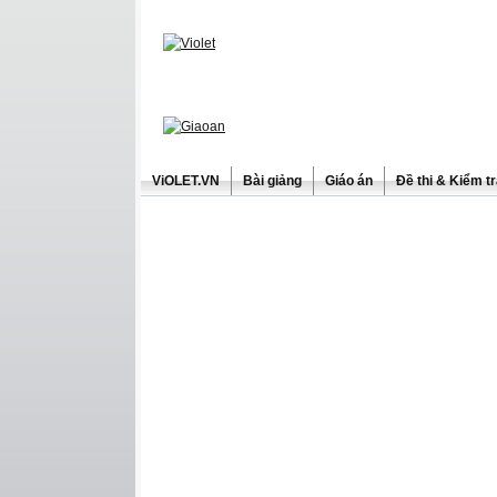
ViOLET.VN
Bài giảng
Giáo án
Đề thi & Kiểm t