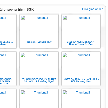
ài chương trình SGK
Đưa giáo án lên
ử và địa ...
giáo án - Lữ Đức Huy
Giáo Án NLS Lịch Sử 7 -
Nhẩn
Hoàng Trọng Kỳ Anh
ỤNG CÔNG
TL ÔN HSG THEO KỸ THUẬT
KNTT Bài Kiểm tra cuối HK 1 -
 GIẢNG ...
10 LẦN ... Lê Hoàng Ngọc
Bùi Phương Nam
VECTOR