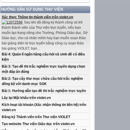
HƯỚNG DẪN SỬ DỤNG THƯ VIỆN
Xác thực Thông tin thành viên trên violet.vn
Sau khi đã đăng ký thành công và trở
thành thành viên của Thư viện trực tuyến, nếu bạn
muốn tạo trang riêng cho Trường, Phòng Giáo dục, Sở
Giáo dục, cho cá nhân mình hay bạn muốn soạn thảo
bài giảng điện tử trực tuyến bằng công cụ soạn thảo
bài giảng ViOLET, bạn...
Bài 4: Quản lí ngân hàng câu hỏi và sinh đề có điều
kiện
Bài 3: Tạo đề thi trắc nghiệm trực tuyến dạng chọn
một đáp án đúng
Bài 2: Tạo cây thư mục chứa câu hỏi trắc nghiệm
đồng bộ với danh mục SGK
Bài 1: Hướng dẫn tạo đề thi trắc nghiệm trực tuyến
Lấy lại Mật khẩu trên violet.vn
Kích hoạt tài khoản (Xác nhận thông tin liên hệ) trên
violet.vn
Đăng ký Thành viên trên Thư viện ViOLET
Tạo website Thư viện Giáo dục trên violet.vn