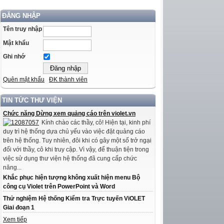
ĐĂNG NHẬP
Tên truy nhập
Mật khẩu
Ghi nhớ
Quên mật khẩu
ĐK thành viên
TIN TỨC THƯ VIỆN
Chức năng Dừng xem quảng cáo trên violet.vn
Kính chào các thầy, cô! Hiện tại, kinh phí
duy trì hệ thống dựa chủ yếu vào việc đặt quảng cáo
trên hệ thống. Tuy nhiên, đôi khi có gây một số trở ngại
đối với thầy, cô khi truy cập. Vì vậy, để thuận tiện trong
việc sử dụng thư viện hệ thống đã cung cấp chức
năng...
Khắc phục hiện tượng không xuất hiện menu Bộ
công cụ Violet trên PowerPoint và Word
Thử nghiệm Hệ thống Kiểm tra Trực tuyến ViOLET
Giai đoạn 1
Xem tiếp