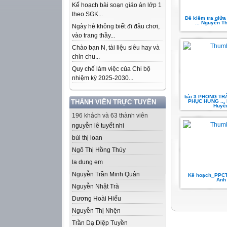
Kế hoạch bài soạn giáo án lớp 1
theo SGK...
Đề kiểm tra giữa
... Nguyễn T
Ngày hè không biết đi đâu chơi,
vào trang thầy...
Chào bạn N, tài liệu siêu hay và
chỉn chu...
Quy chế làm việc của Chi bộ
nhiệm kỳ 2025-2030...
bài 3 PHONG TR
THÀNH VIÊN TRỰC TUYẾN
PHỤC HƯNG ... 
Huyề
196 khách và 63 thành viên
nguyễn lê tuyết nhi
bùi thị loan
Ngô Thị Hồng Thúy
la dung em
Nguyễn Trần Minh Quân
Kế hoạch_PPCT 
Anh
Nguyễn Nhật Trà
Dương Hoài Hiếu
Nguyễn Thị Nhện
Trần Dạ Diệp Tuyền