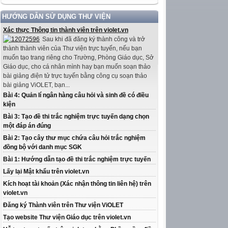
HƯỚNG DẪN SỬ DỤNG THƯ VIỆN
Xác thực Thông tin thành viên trên violet.vn
Sau khi đã đăng ký thành công và trở
thành thành viên của Thư viện trực tuyến, nếu bạn
muốn tạo trang riêng cho Trường, Phòng Giáo dục, Sở
Giáo dục, cho cá nhân mình hay bạn muốn soạn thảo
bài giảng điện tử trực tuyến bằng công cụ soạn thảo
bài giảng ViOLET, bạn...
Bài 4: Quản lí ngân hàng câu hỏi và sinh đề có điều
kiện
Bài 3: Tạo đề thi trắc nghiệm trực tuyến dạng chọn
một đáp án đúng
Bài 2: Tạo cây thư mục chứa câu hỏi trắc nghiệm
đồng bộ với danh mục SGK
Bài 1: Hướng dẫn tạo đề thi trắc nghiệm trực tuyến
Lấy lại Mật khẩu trên violet.vn
Kích hoạt tài khoản (Xác nhận thông tin liên hệ) trên
violet.vn
Đăng ký Thành viên trên Thư viện ViOLET
Tạo website Thư viện Giáo dục trên violet.vn