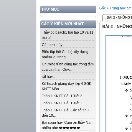
Gốc
>
Trung học cơ
THƯ MỤC
BÀI 2 - NHỮNG 
CÁC Ý KIẾN MỚI NHẤT
BÀI 2 - NHỮNG
Thầy có bsach1 bài tập 10 và 11
mà có...
Cảm ơn thầy!...
Biểu tập thể Chi bộ xây dựng
nhiệm vụ trọng...
Chương trình công tác trọng tâm
của cá nhân Quý...
rất hay...
Kế hoạch giảng dạy lớp 4 SGK -
KNTT Môn...
Toán 1 KNTT. Bài 1 Tiết 2....
Toán 1 KNTT. Bài 1 Tiết 1....
Toán 1 KNTT. Bài Các số từ 0
đến 10...
Bài soạn hay. Cảm ơn thầy Nam
nhiều nhé ❤️❤️❤️❤️❤️❤️...