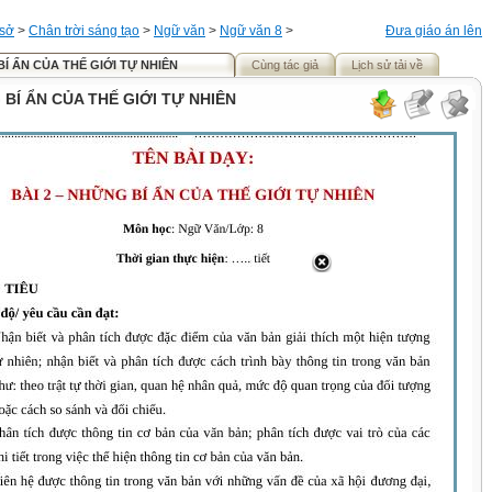
 sở
>
Chân trời sáng tạo
>
Ngữ văn
>
Ngữ văn 8
>
Đưa giáo án lên
BÍ ẨN CỦA THẾ GIỚI TỰ NHIÊN
Cùng tác giả
Lịch sử tải về
 BÍ ẨN CỦA THẾ GIỚI TỰ NHIÊN