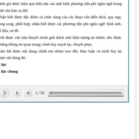
1
/
50