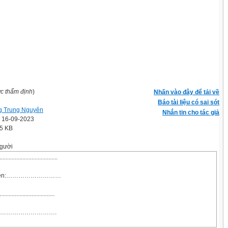
ợc thẩm định
)
Nhấn vào đây để tải về
Báo tài liệu có sai sót
 Trung Nguyên
Nhắn tin cho tác giả
' 16-09-2023
.5 KB
gười
..................................
áo viên:………………………
...................................
……………………….