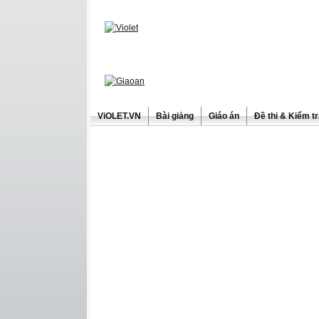
ViOLET.VN
Bài giảng
Giáo án
Đề thi & Kiểm t