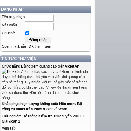
ĐĂNG NHẬP
Tên truy nhập
Mật khẩu
Ghi nhớ
Quên mật khẩu
ĐK thành viên
TIN TỨC THƯ VIỆN
Chức năng Dừng xem quảng cáo trên violet.vn
Kính chào các thầy, cô! Hiện tại, kinh phí
duy trì hệ thống dựa chủ yếu vào việc đặt quảng cáo
trên hệ thống. Tuy nhiên, đôi khi có gây một số trở ngại
đối với thầy, cô khi truy cập. Vì vậy, để thuận tiện trong
việc sử dụng thư viện hệ thống đã cung cấp chức
năng...
Khắc phục hiện tượng không xuất hiện menu Bộ
công cụ Violet trên PowerPoint và Word
Thử nghiệm Hệ thống Kiểm tra Trực tuyến ViOLET
Giai đoạn 1
Xem tiếp