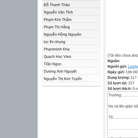
Đỗ Thanh Thảo
Nguyễn Văn Tỉnh
Phạm Kim Thắm
Phạm Thị Hằng
Nguyễn Hồng Nguyên
luc thi nhung
Phạmminh Kha
(
Tài liệu chưa đư
Quach Hoc Vien
Nguồn:
Trần Ngọc
Người gửi:
Lương
Dương Ánh Nguyệt
Ngày gửi:
19h:06
Dung lượng:
117
Nguyễn Thị Kim Tuyến
Số lượt tải:
157
Số lượt thích:
0 n
Trường:.....................
Họ và tên gi
Tổ:...........................
……………………