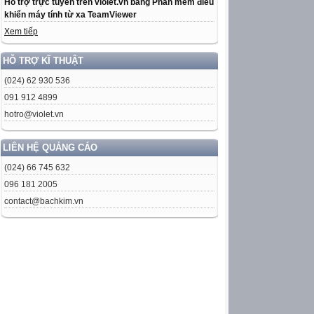
Hỗ trợ trực tuyến trên violet.vn bằng Phần mềm điều
khiển máy tính từ xa TeamViewer
Xem tiếp
HỖ TRỢ KĨ THUẬT
(024) 62 930 536
091 912 4899
hotro@violet.vn
LIÊN HỆ QUẢNG CÁO
(024) 66 745 632
096 181 2005
contact@bachkim.vn