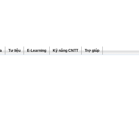
ra
Tư liệu
E-Learning
Kỹ năng CNTT
Trợ giúp