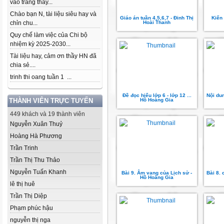
vào trang thầy...
Chào bạn N, tài liệu siêu hay và
Giáo án tuần 4,5,6,7 - Đinh Thị
Kiến 
chỉn chu...
Hoài Thanh
Quy chế làm việc của Chi bộ
nhiệm kỳ 2025-2030...
Tài liệu hay, cảm ơn thầy HN đã
chia sẻ....
trinh thi oang tuần 1 ...
Đề đọc hiểu lớp 6 - lớp 12 ...
Nội dun
THÀNH VIÊN TRỰC TUYẾN
Hồ Hoàng Gia
449 khách và 19 thành viên
Nguyễn Xuân Thuỷ
Hoàng Hà Phương
Trần Trinh
Trần Thị Thu Thảo
Nguyễn Tuấn Khanh
Bài 9. Âm vang của Lịch sử -
Bài 8.
Hồ Hoàng Gia
lê thị huê
Trần Thị Diệp
Phạm phúc hậu
nguyễn thị nga