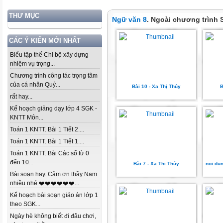
THƯ MỤC
Ngữ văn 8
. Ngoài chương trình
CÁC Ý KIẾN MỚI NHẤT
Biểu tập thể Chi bộ xây dựng
nhiệm vụ trọng...
Chương trình công tác trọng tâm
của cá nhân Quý...
Bài 10 - Xa Thị Thủy
B
rất hay...
Kế hoạch giảng dạy lớp 4 SGK -
KNTT Môn...
Toán 1 KNTT. Bài 1 Tiết 2....
Toán 1 KNTT. Bài 1 Tiết 1....
Toán 1 KNTT. Bài Các số từ 0
đến 10...
Bài 7 - Xa Thị Thủy
noi dun
Bài soạn hay. Cảm ơn thầy Nam
nhiều nhé ❤️❤️❤️❤️❤️❤️...
Kế hoạch bài soạn giáo án lớp 1
theo SGK...
Ngày hè không biết đi đâu chơi,