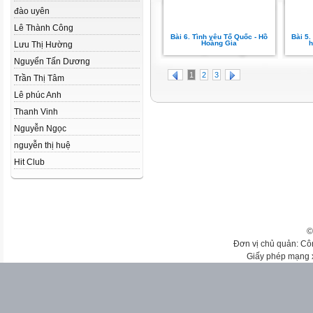
đào uyên
Lê Thành Công
Bài 6. Tình yêu Tổ Quốc - Hồ
Bài 5.
Hoàng Gia
h
Lưu Thị Hường
Nguyển Tấn Dương
1
2
3
Trần Thị Tâm
Lê phúc Anh
Thanh Vinh
Nguyễn Ngọc
nguyễn thị huệ
Hit Club
©
Đơn vị chủ quản: Cô
Giấy phép mạng 