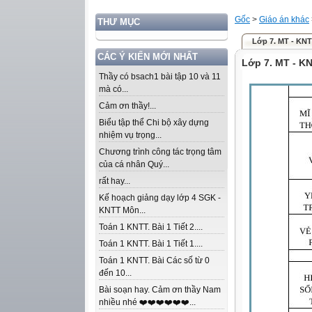
Gốc
>
Giáo án khác
THƯ MỤC
Lớp 7. MT - KN
CÁC Ý KIẾN MỚI NHẤT
Lớp 7. MT - K
Thầy có bsach1 bài tập 10 và 11
mà có...
Cảm ơn thầy!...
Biểu tập thể Chi bộ xây dựng
nhiệm vụ trọng...
Chương trình công tác trọng tâm
của cá nhân Quý...
rất hay...
Kế hoạch giảng dạy lớp 4 SGK -
KNTT Môn...
Toán 1 KNTT. Bài 1 Tiết 2....
Toán 1 KNTT. Bài 1 Tiết 1....
Toán 1 KNTT. Bài Các số từ 0
đến 10...
Bài soạn hay. Cảm ơn thầy Nam
nhiều nhé ❤️❤️❤️❤️❤️❤️...