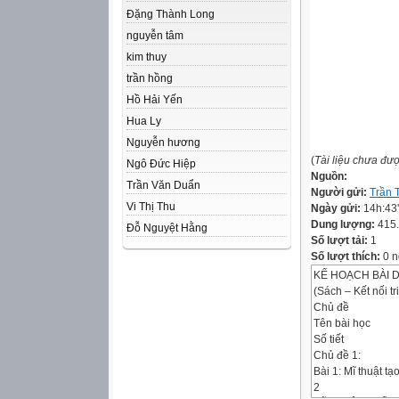
Đặng Thành Long
nguyễn tâm
kim thuy
trần hồng
Hồ Hải Yến
Hua Ly
Nguyễn hương
(
Tài liệu chưa đư
Ngô Đức Hiệp
Nguồn:
Trần Văn Duẩn
Người gửi:
Trần 
Vi Thị Thu
Ngày gửi:
14h:43
Dung lượng:
415
Đỗ Nguyệt Hằng
Số lượt tải:
1
Số lượt thích:
0 n
KẾ HOẠCH BÀI D
(Sách – Kết nối tr
Chủ đề
Tên bài học
Số tiết
Chủ đề 1:
Bài 1: Mĩ thuật tạo
2