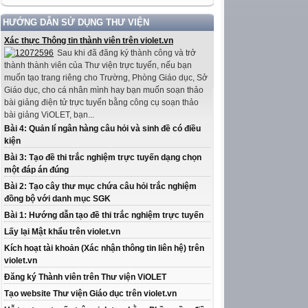
HƯỚNG DẪN SỬ DỤNG THƯ VIỆN
Xác thực Thông tin thành viên trên violet.vn
Sau khi đã đăng ký thành công và trở
thành thành viên của Thư viện trực tuyến, nếu bạn
muốn tạo trang riêng cho Trường, Phòng Giáo dục, Sở
Giáo dục, cho cá nhân mình hay bạn muốn soạn thảo
bài giảng điện tử trực tuyến bằng công cụ soạn thảo
bài giảng ViOLET, bạn...
Bài 4: Quản lí ngân hàng câu hỏi và sinh đề có điều
kiện
Bài 3: Tạo đề thi trắc nghiệm trực tuyến dạng chọn
một đáp án đúng
Bài 2: Tạo cây thư mục chứa câu hỏi trắc nghiệm
đồng bộ với danh mục SGK
Bài 1: Hướng dẫn tạo đề thi trắc nghiệm trực tuyến
Lấy lại Mật khẩu trên violet.vn
Kích hoạt tài khoản (Xác nhận thông tin liên hệ) trên
violet.vn
Đăng ký Thành viên trên Thư viện ViOLET
Tạo website Thư viện Giáo dục trên violet.vn