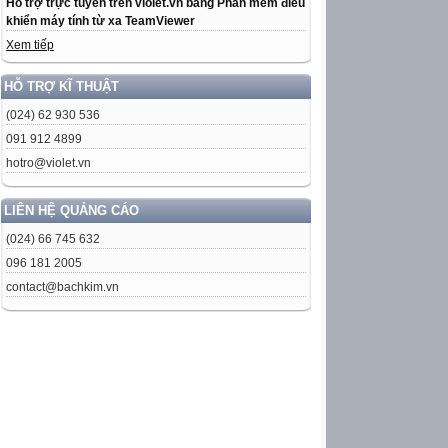
Hỗ trợ trực tuyến trên violet.vn bằng Phần mềm điều
khiển máy tính từ xa TeamViewer
Xem tiếp
HỖ TRỢ KĨ THUẬT
(024) 62 930 536
091 912 4899
hotro@violet.vn
LIÊN HỆ QUẢNG CÁO
(024) 66 745 632
096 181 2005
contact@bachkim.vn