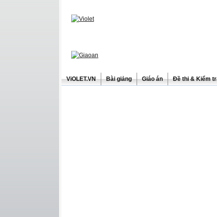
ViOLET.VN
Bài giảng
Giáo án
Đề thi & Kiểm t