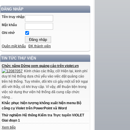
ĐĂNG NHẬP
Tên truy nhập
Mật khẩu
Ghi nhớ
Quên mật khẩu
ĐK thành viên
TIN TỨC THƯ VIỆN
Chức năng Dừng xem quảng cáo trên violet.vn
Kính chào các thầy, cô! Hiện tại, kinh phí
duy trì hệ thống dựa chủ yếu vào việc đặt quảng cáo
trên hệ thống. Tuy nhiên, đôi khi có gây một số trở ngại
đối với thầy, cô khi truy cập. Vì vậy, để thuận tiện trong
việc sử dụng thư viện hệ thống đã cung cấp chức
năng...
Khắc phục hiện tượng không xuất hiện menu Bộ
công cụ Violet trên PowerPoint và Word
Thử nghiệm Hệ thống Kiểm tra Trực tuyến ViOLET
Giai đoạn 1
Xem tiếp