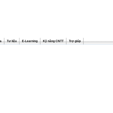
ra
Tư liệu
E-Learning
Kỹ năng CNTT
Trợ giúp