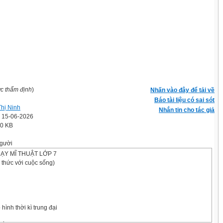
ợc thẩm định
)
Nhấn vào đây để tải về
Báo tài liệu có sai sót
Thị Ninh
Nhắn tin cho tác giả
' 15-06-2026
.0 KB
gười
ẠY MĨ THUẬT LỚP 7
i thức với cuộc sống)
 hình thời kì trung đại