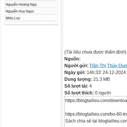
Nguyễn Hoàng Nga
Nguyễn Huy Ngọc
Midu Luu
(
Tài liệu chưa được thẩm định
)
Nguồn:
Người gửi:
Trần Thị Thùy Du
Ngày gửi:
14h:33' 24-12-2024
Dung lượng:
21.3 MB
Số lượt tải:
4
Số lượt thích:
0 người
https://blogtailieu.com/downl
https://blogtailieu.com/bo-60-t
Sách chia sẻ tại blogtailieu.c