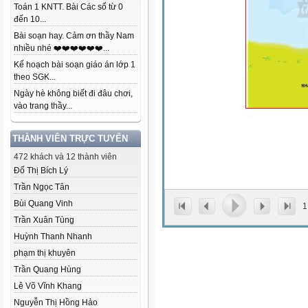
Toán 1 KNTT. Bài Các số từ 0
đến 10...
Bài soạn hay. Cảm ơn thầy Nam
nhiều nhé ❤️❤️❤️❤️❤️❤️...
Kế hoạch bài soạn giáo án lớp 1
theo SGK...
Ngày hè không biết đi đâu chơi,
vào trang thầy...
THÀNH VIÊN TRỰC TUYẾN
472 khách và 12 thành viên
Đố Thị Bích Lý
Trần Ngọc Tân
Bùi Quang Vinh
1
Trần Xuân Tùng
Huỳnh Thanh Nhanh
phạm thị khuyên
Trần Quang Hùng
Lê Võ Vĩnh Khang
Nguyễn Thị Hồng Hảo