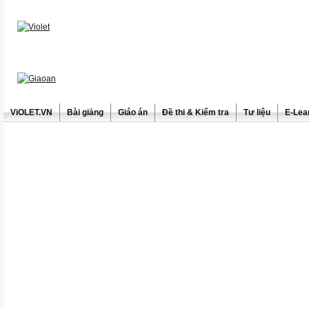
ViOLET.VN
Bài giảng
Giáo án
Đề thi & Kiểm tra
Tư liệu
E-Lea