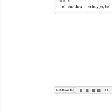
* 5 tuổi
- Trẻ nhớ được tên truyện, hiể
- Trẻ biết nội dung câu truyện 
của anh
em nhà thỏ. Thỏ anh thì chăm c
tốt và
to, còn Thỏ út thì ham chơi, nê
hoạch rau. Sau đó Thỏ út đã nh
những củ cải
to, lá tươi xanh và được mẹ k
- Trẻ biết đóng vai các nhân v
vật trong
truyện.
* 4 tuổi
- Trẻ nhớ được tên truyện, hiể
- Trẻ biết nội dung câu truyện 
Kích thước font
của anh
em nhà thỏ. Thỏ anh thì chăm c
tốt và