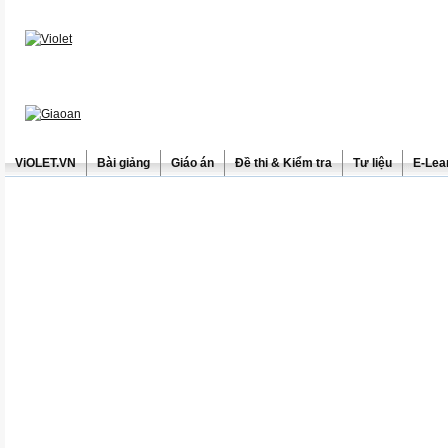
ViOLET.VN
Bài giảng
Giáo án
Đề thi & Kiểm tra
Tư liệu
E-Lea