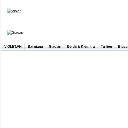
ViOLET.VN
Bài giảng
Giáo án
Đề thi & Kiểm tra
Tư liệu
E-Lea