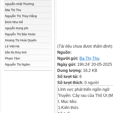
nguyễn nhật Thường
Mai Thị Thu
Nguyễn Thị Thúy Hằng
Đinh Như Kế
nguyễn trọng phi
Nguyễn Thị Bảo Hoàn
Hoàng Thị Hoài Quyên
(
Tài liệu chưa được thẩm định
)
Lê Việt Hà
Nguồn:
trần thị thùy linh
Người gửi:
Ba Thị Thu
Phạm Tâm
Ngày gửi:
19h:24' 20-05-2025
Nguyễn Thị Ngâm
Dung lượng:
16.2 KB
Số lượt tải:
6
Số lượt thích:
0 người
Lĩnh vực phát triển ngôn ngữ
Truyện: Cây rau của Thỏ Út (M
I. Mục tiêu:
1.Kiến thức