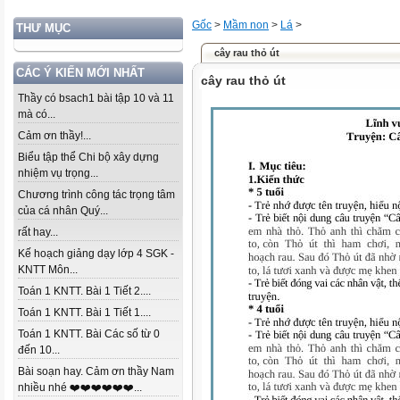
Gốc
>
Mầm non
>
Lá
>
THƯ MỤC
cây rau thỏ út
CÁC Ý KIẾN MỚI NHẤT
cây rau thỏ út
Thầy có bsach1 bài tập 10 và 11
mà có...
Cảm ơn thầy!...
Biểu tập thể Chi bộ xây dựng
nhiệm vụ trọng...
Chương trình công tác trọng tâm
của cá nhân Quý...
rất hay...
Kế hoạch giảng dạy lớp 4 SGK -
KNTT Môn...
Toán 1 KNTT. Bài 1 Tiết 2....
Toán 1 KNTT. Bài 1 Tiết 1....
Toán 1 KNTT. Bài Các số từ 0
đến 10...
Bài soạn hay. Cảm ơn thầy Nam
nhiều nhé ❤️❤️❤️❤️❤️❤️...