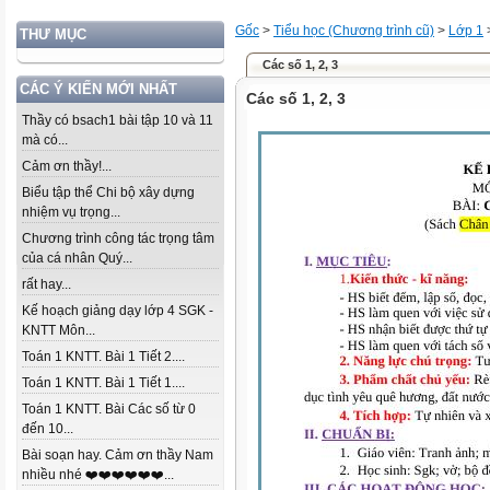
Gốc
>
Tiểu học (Chương trình cũ)
>
Lớp 1
THƯ MỤC
Các số 1, 2, 3
CÁC Ý KIẾN MỚI NHẤT
Các số 1, 2, 3
Thầy có bsach1 bài tập 10 và 11
mà có...
Cảm ơn thầy!...
Biểu tập thể Chi bộ xây dựng
nhiệm vụ trọng...
Chương trình công tác trọng tâm
của cá nhân Quý...
rất hay...
Kế hoạch giảng dạy lớp 4 SGK -
KNTT Môn...
Toán 1 KNTT. Bài 1 Tiết 2....
Toán 1 KNTT. Bài 1 Tiết 1....
Toán 1 KNTT. Bài Các số từ 0
đến 10...
Bài soạn hay. Cảm ơn thầy Nam
nhiều nhé ❤️❤️❤️❤️❤️❤️...