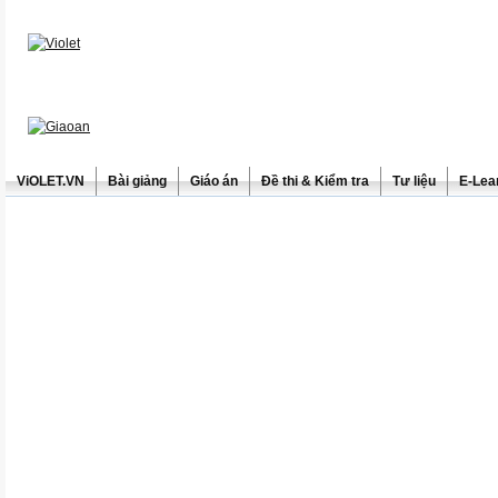
ViOLET.VN
Bài giảng
Giáo án
Đề thi & Kiểm tra
Tư liệu
E-Lea