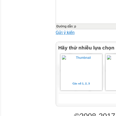
TG
Hoạt động của giáo viên
Hoạt động của học sinh

Đường dẫn
:
p
2`
Gửi ý kiến
Hãy thử nhiều lựa chọn
Các số 1, 2, 3
©2008-2017 