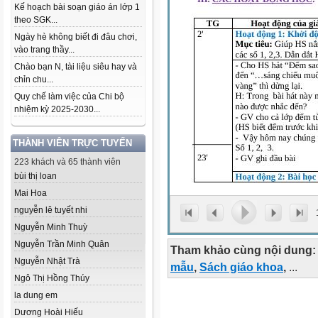
Kế hoạch bài soạn giáo án lớp 1
theo SGK...
Ngày hè không biết đi đâu chơi,
vào trang thầy...
Chào bạn N, tài liệu siêu hay và
chỉn chu...
Quy chế làm việc của Chi bộ
nhiệm kỳ 2025-2030...
THÀNH VIÊN TRỰC TUYẾN
223 khách và 65 thành viên
bùi thị loan
Mai Hoa
nguyễn lê tuyết nhi
Nguyễn Minh Thuỳ
Nguyễn Trần Minh Quân
Tham khảo cùng nội dung:
Nguyễn Nhật Trà
mẫu
,
Sách giáo khoa
,
...
Ngô Thị Hồng Thúy
la dung em
Dương Hoài Hiếu