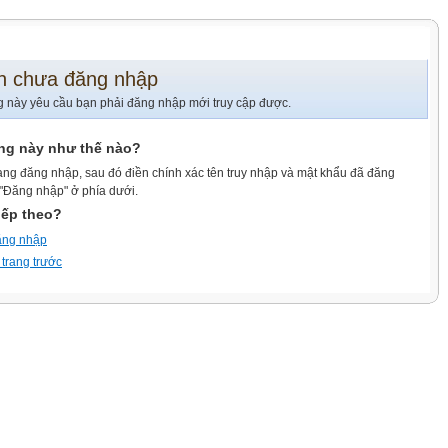
n chưa đăng nhập
g này yêu cầu bạn phải đăng nhập mới truy cập được.
ang này như thế nào?
ang đăng nhập, sau đó điền chính xác tên truy nhập và mật khẩu đã đăng
 "Đăng nhập" ở phía dưới.
iếp theo?
ăng nhập
 trang trước