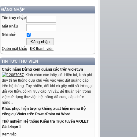
ĐĂNG NHẬP
Tên truy nhập
Mật khẩu
Ghi nhớ
Quên mật khẩu
ĐK thành viên
TIN TỨC THƯ VIỆN
Chức năng Dừng xem quảng cáo trên violet.vn
Kính chào các thầy, cô! Hiện tại, kinh phí
duy trì hệ thống dựa chủ yếu vào việc đặt quảng cáo
trên hệ thống. Tuy nhiên, đôi khi có gây một số trở ngại
đối với thầy, cô khi truy cập. Vì vậy, để thuận tiện trong
việc sử dụng thư viện hệ thống đã cung cấp chức
năng...
Khắc phục hiện tượng không xuất hiện menu Bộ
công cụ Violet trên PowerPoint và Word
Thử nghiệm Hệ thống Kiểm tra Trực tuyến ViOLET
Giai đoạn 1
Xem tiếp