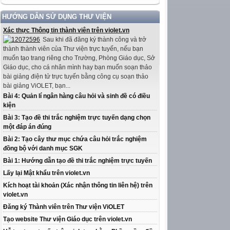
HƯỚNG DẪN SỬ DỤNG THƯ VIỆN
Xác thực Thông tin thành viên trên violet.vn
Sau khi đã đăng ký thành công và trở
thành thành viên của Thư viện trực tuyến, nếu bạn
muốn tạo trang riêng cho Trường, Phòng Giáo dục, Sở
Giáo dục, cho cá nhân mình hay bạn muốn soạn thảo
bài giảng điện tử trực tuyến bằng công cụ soạn thảo
bài giảng ViOLET, bạn...
Bài 4: Quản lí ngân hàng câu hỏi và sinh đề có điều
kiện
Bài 3: Tạo đề thi trắc nghiệm trực tuyến dạng chọn
một đáp án đúng
Bài 2: Tạo cây thư mục chứa câu hỏi trắc nghiệm
đồng bộ với danh mục SGK
Bài 1: Hướng dẫn tạo đề thi trắc nghiệm trực tuyến
Lấy lại Mật khẩu trên violet.vn
Kích hoạt tài khoản (Xác nhận thông tin liên hệ) trên
violet.vn
Đăng ký Thành viên trên Thư viện ViOLET
Tạo website Thư viện Giáo dục trên violet.vn