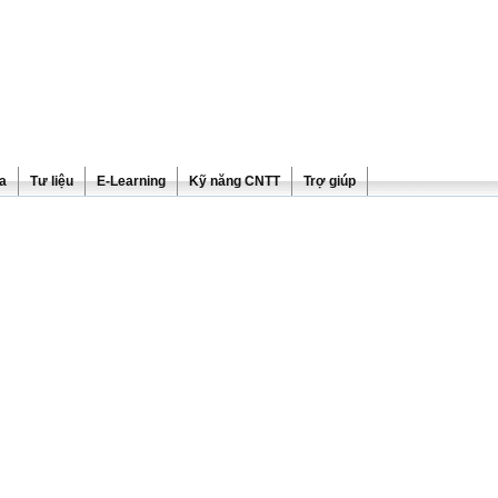
ra
Tư liệu
E-Learning
Kỹ năng CNTT
Trợ giúp