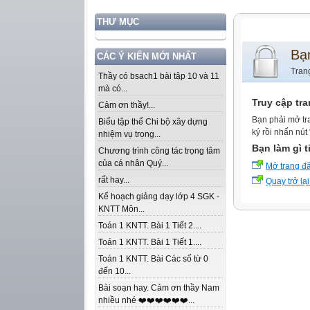
THƯ MỤC
Bạ
CÁC Ý KIẾN MỚI NHẤT
Tran
Thầy có bsach1 bài tập 10 và 11
mà có...
Truy cập tr
Cảm ơn thầy!...
Bạn phải mở tr
Biểu tập thể Chi bộ xây dựng
ký rồi nhấn nút
nhiệm vụ trọng...
Bạn làm gì t
Chương trình công tác trọng tâm
của cá nhân Quý...
Mở trang đ
rất hay...
Quay trở lại
Kế hoạch giảng dạy lớp 4 SGK -
KNTT Môn...
Toán 1 KNTT. Bài 1 Tiết 2....
Toán 1 KNTT. Bài 1 Tiết 1....
Toán 1 KNTT. Bài Các số từ 0
đến 10...
Bài soạn hay. Cảm ơn thầy Nam
nhiều nhé ❤️❤️❤️❤️❤️❤️...