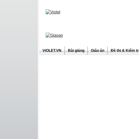
ViOLET.VN
Bài giảng
Giáo án
Đề thi & Kiểm t