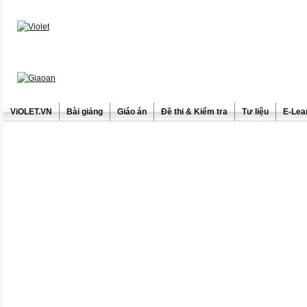
ViOLET.VN
Bài giảng
Giáo án
Đề thi & Kiểm tra
Tư liệu
E-Lea