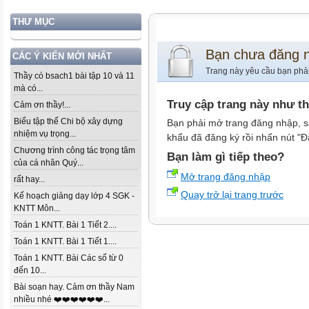
THƯ MỤC
Bạn chưa đăng 
CÁC Ý KIẾN MỚI NHẤT
Trang này yêu cầu bạn phả
Thầy có bsach1 bài tập 10 và 11
mà có...
Truy cập trang này như t
Cảm ơn thầy!...
Biểu tập thể Chi bộ xây dựng
Bạn phải mở trang đăng nhập, s
nhiệm vụ trọng...
khẩu đã đăng ký rồi nhấn nút "Đ
Chương trình công tác trọng tâm
Bạn làm gì tiếp theo?
của cá nhân Quý...
Mở trang đăng nhập
rất hay...
Quay trở lại trang trước
Kế hoạch giảng dạy lớp 4 SGK -
KNTT Môn...
Toán 1 KNTT. Bài 1 Tiết 2....
Toán 1 KNTT. Bài 1 Tiết 1....
Toán 1 KNTT. Bài Các số từ 0
đến 10...
Bài soạn hay. Cảm ơn thầy Nam
nhiều nhé ❤️❤️❤️❤️❤️❤️...