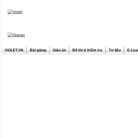
ViOLET.VN
Bài giảng
Giáo án
Đề thi & Kiểm tra
Tư liệu
E-Lea