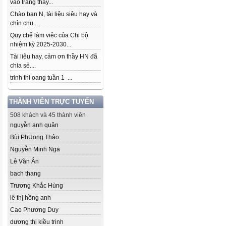
vào trang thầy...
Chào bạn N, tài liệu siêu hay và
chỉn chu...
Quy chế làm việc của Chi bộ
nhiệm kỳ 2025-2030...
Tài liệu hay, cảm ơn thầy HN đã
chia sẻ....
trinh thi oang tuần 1 ...
THÀNH VIÊN TRỰC TUYẾN
508 khách và 45 thành viên
nguyễn anh quân
Bùi Ph­Uong Thảo
Nguyễn Minh Nga
Lê Văn Ân
bach thang
Trương Khắc Hùng
lê thị hồng anh
Cao Phương Duy
dương thị kiều trinh