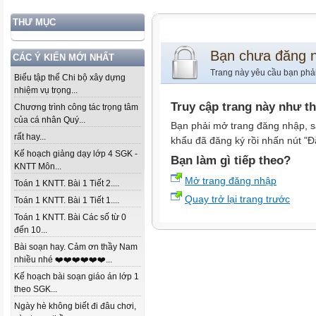
THƯ MỤC
Bạn chưa đăng 
CÁC Ý KIẾN MỚI NHẤT
Trang này yêu cầu bạn phả
Biểu tập thể Chi bộ xây dựng
nhiệm vụ trọng...
Truy cập trang này như t
Chương trình công tác trọng tâm
của cá nhân Quý...
Bạn phải mở trang đăng nhập, s
rất hay...
khẩu đã đăng ký rồi nhấn nút "Đ
Kế hoạch giảng dạy lớp 4 SGK -
Bạn làm gì tiếp theo?
KNTT Môn...
Mở trang đăng nhập
Toán 1 KNTT. Bài 1 Tiết 2....
Quay trở lại trang trước
Toán 1 KNTT. Bài 1 Tiết 1....
Toán 1 KNTT. Bài Các số từ 0
đến 10...
Bài soạn hay. Cảm ơn thầy Nam
nhiều nhé ❤️❤️❤️❤️❤️❤️...
Kế hoạch bài soạn giáo án lớp 1
theo SGK...
Ngày hè không biết đi đâu chơi,