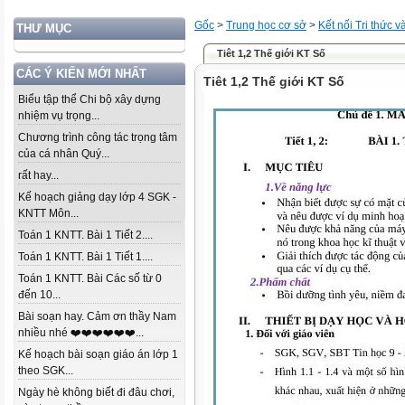
Gốc
>
Trung học cơ sở
>
Kết nối Tri thức 
THƯ MỤC
Tiêt 1,2 Thế giới KT Số
CÁC Ý KIẾN MỚI NHẤT
Tiêt 1,2 Thế giới KT Số
Biểu tập thể Chi bộ xây dựng
nhiệm vụ trọng...
Chương trình công tác trọng tâm
của cá nhân Quý...
rất hay...
Kế hoạch giảng dạy lớp 4 SGK -
KNTT Môn...
Toán 1 KNTT. Bài 1 Tiết 2....
Toán 1 KNTT. Bài 1 Tiết 1....
Toán 1 KNTT. Bài Các số từ 0
đến 10...
Bài soạn hay. Cảm ơn thầy Nam
nhiều nhé ❤️❤️❤️❤️❤️❤️...
Kế hoạch bài soạn giáo án lớp 1
theo SGK...
Ngày hè không biết đi đâu chơi,