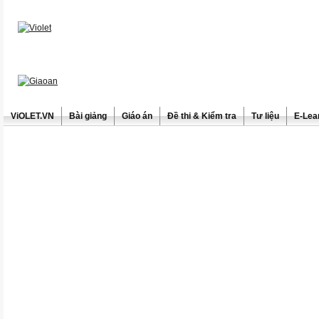
ViOLET.VN
Bài giảng
Giáo án
Đề thi & Kiểm tra
Tư liệu
E-Lea