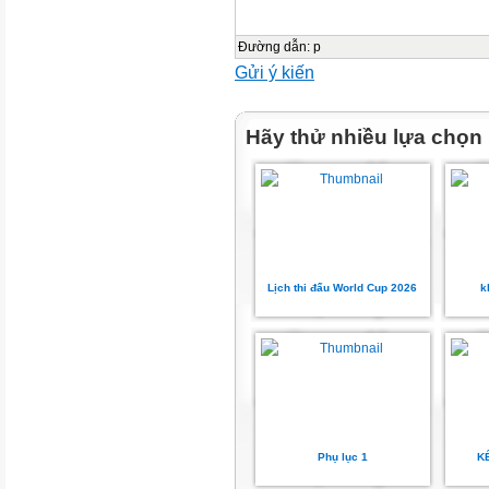
2.Phẩm chất
 Bồi dưỡng tình yêu, niềm đa
Đường dẫn
:
p
II. THIẾT BỊ DẠY HỌC VÀ HỌ
Gửi ý kiến
1. Đối với giáo viên
-
Hãy thử nhiều lựa chọn
SGK, SGV, SBT Tin học 9 - Kết 
-
Hình 1.1 - 1.4 và một số hình ả
Lịch thi đấu World Cup 2026
k
lĩnh vực
khác nhau, xuất hiện ở những 
thuộc với mọi
người.
2. Đối với học sinh
-
Phụ lục 1
K