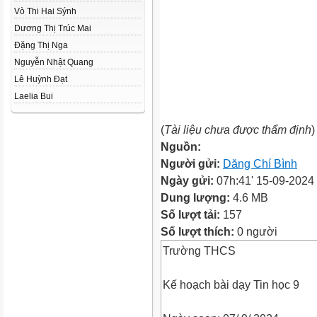
Vò Thi Hai Sýnh
Dương Thị Trúc Mai
Đặng Thị Nga
Nguyễn Nhật Quang
Lê Huỳnh Đạt
Laelia Bui
(
Tài liệu chưa được thẩm định
)
Nguồn:
Người gửi:
Dăng Chí Bình
Ngày gửi:
07h:41' 15-09-2024
Dung lượng:
4.6 MB
Số lượt tải:
157
Số lượt thích:
0 người
Trường THCS
Kế hoạch bài dạy Tin học 9