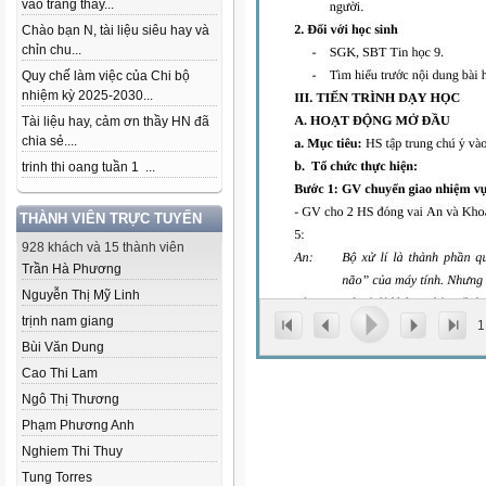
vào trang thầy...
Chào bạn N, tài liệu siêu hay và
chỉn chu...
Quy chế làm việc của Chi bộ
nhiệm kỳ 2025-2030...
Tài liệu hay, cảm ơn thầy HN đã
chia sẻ....
trinh thi oang tuần 1 ...
THÀNH VIÊN TRỰC TUYẾN
928 khách và 15 thành viên
Trần Hà Phương
Nguyễn Thị Mỹ Linh
trịnh nam giang
1
Bùi Văn Dung
Cao Thi Lam
Ngô Thị Thương
Phạm Phương Anh
Nghiem Thi Thuy
Tung Torres