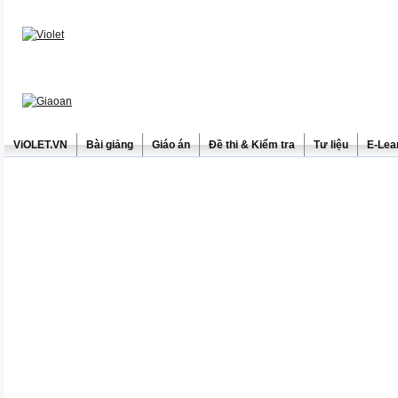
ViOLET.VN
Bài giảng
Giáo án
Đề thi & Kiểm tra
Tư liệu
E-Lea