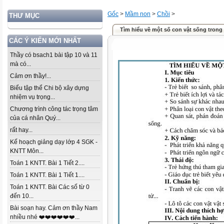
Gốc
>
Mầm non
>
Chồi
>
THƯ MỤC
Tìm hiểu về một số con vật sống trong
CÁC Ý KIẾN MỚI NHẤT
Thầy có bsach1 bài tập 10 và 11
mà có...
Cảm ơn thầy!...
Biểu tập thể Chi bộ xây dựng
nhiệm vụ trọng...
Chương trình công tác trọng tâm
của cá nhân Quý...
rất hay...
Kế hoạch giảng dạy lớp 4 SGK -
KNTT Môn...
Toán 1 KNTT. Bài 1 Tiết 2....
Toán 1 KNTT. Bài 1 Tiết 1....
Toán 1 KNTT. Bài Các số từ 0
đến 10...
Bài soạn hay. Cảm ơn thầy Nam
nhiều nhé ❤️❤️❤️❤️❤️❤️...