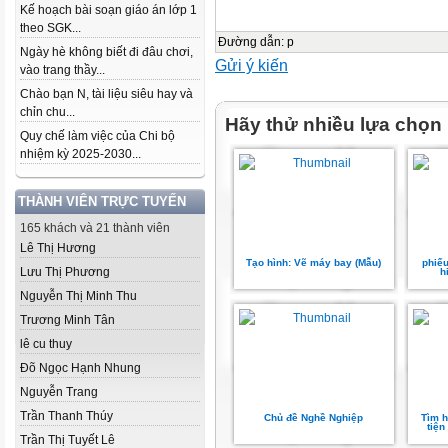
Kế hoạch bài soạn giáo án lớp 1
theo SGK...
Đường dẫn
:
p
Ngày hè không biết đi đâu chơi,
Gửi ý kiến
vào trang thầy...
Chào bạn N, tài liệu siêu hay và
chỉn chu...
Hãy thử nhiều lựa chọn
Quy chế làm việc của Chi bộ
nhiệm kỳ 2025-2030...
THÀNH VIÊN TRỰC TUYẾN
165 khách và 21 thành viên
Lê Thị Hương
Tạo hình: Vẽ máy bay (Mẫu)
phiếu
Lưu Thị Phương
h
Nguyễn Thị Minh Thu
Trương Minh Tân
lê cu thuy
Đõ Ngọc Hạnh Nhung
Nguyễn Trang
Trần Thanh Thúy
Chủ đề Nghề Nghiệp
Tìm h
tiện
Trần Thị Tuyết Lê