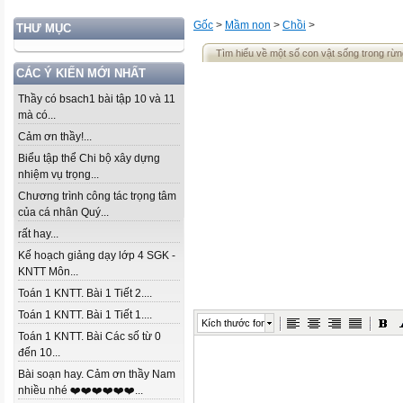
Gốc
>
Mầm non
>
Chồi
>
THƯ MỤC
Tìm hiểu về một số con vật sống trong rừn
CÁC Ý KIẾN MỚI NHẤT
Thầy có bsach1 bài tập 10 và 11
mà có...
Cảm ơn thầy!...
Biểu tập thể Chi bộ xây dựng
nhiệm vụ trọng...
Chương trình công tác trọng tâm
của cá nhân Quý...
rất hay...
Kế hoạch giảng dạy lớp 4 SGK -
KNTT Môn...
Toán 1 KNTT. Bài 1 Tiết 2....
Toán 1 KNTT. Bài 1 Tiết 1....
Kích thước font
Toán 1 KNTT. Bài Các số từ 0
đến 10...
Bài soạn hay. Cảm ơn thầy Nam
nhiều nhé ❤️❤️❤️❤️❤️❤️...