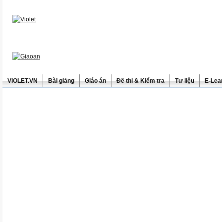
ViOLET.VN
Bài giảng
Giáo án
Đề thi & Kiểm tra
Tư liệu
E-Lea