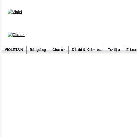
ViOLET.VN
Bài giảng
Giáo án
Đề thi & Kiểm tra
Tư liệu
E-Lea