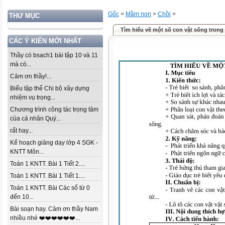
Gốc
>
Mầm non
>
Chồi
>
THƯ MỤC
Tìm hiểu về một số con vật sống trong
CÁC Ý KIẾN MỚI NHẤT
Thầy có bsach1 bài tập 10 và 11
mà có...
Cảm ơn thầy!...
Biểu tập thể Chi bộ xây dựng
nhiệm vụ trọng...
Chương trình công tác trọng tâm
của cá nhân Quý...
rất hay...
Kế hoạch giảng dạy lớp 4 SGK -
KNTT Môn...
Toán 1 KNTT. Bài 1 Tiết 2....
Toán 1 KNTT. Bài 1 Tiết 1....
Toán 1 KNTT. Bài Các số từ 0
đến 10...
Bài soạn hay. Cảm ơn thầy Nam
nhiều nhé ❤️❤️❤️❤️❤️❤️...