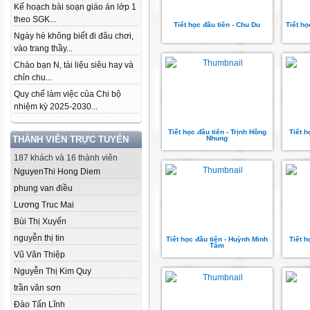
Kế hoạch bài soạn giáo án lớp 1
theo SGK...
Tiết học đầu tiên - Chu Du
Tiết h
Ngày hè không biết đi đâu chơi,
vào trang thầy...
Chào bạn N, tài liệu siêu hay và
chỉn chu...
Quy chế làm việc của Chi bộ
nhiệm kỳ 2025-2030...
Tiết học đầu tiên - Trịnh Hồng
Tiết 
THÀNH VIÊN TRỰC TUYẾN
Nhung
187 khách và 16 thành viên
NguyenThi Hong Diem
phung van điều
Lương Truc Mai
Bùi Thị Xuyến
nguyễn thị tin
Tiết học đầu tiên - Huỳnh Minh
Tiết h
Tâm
Vũ Văn Thiệp
Nguyễn Thị Kim Quy
trần văn sơn
Đào Tấn Lĩnh