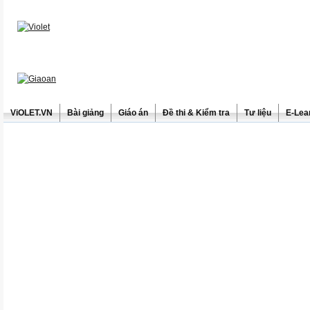
ViOLET.VN
Bài giảng
Giáo án
Đề thi & Kiểm tra
Tư liệu
E-Lea