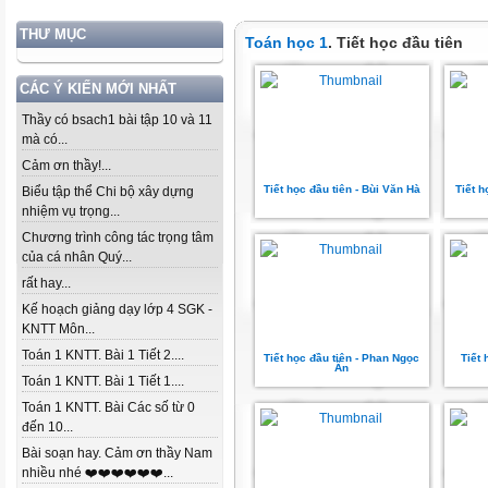
THƯ MỤC
Toán học 1
. Tiết học đầu tiên
CÁC Ý KIẾN MỚI NHẤT
Thầy có bsach1 bài tập 10 và 11
mà có...
Cảm ơn thầy!...
Tiết học đầu tiên - Bùi Văn Hà
Tiết h
Biểu tập thể Chi bộ xây dựng
nhiệm vụ trọng...
Chương trình công tác trọng tâm
của cá nhân Quý...
rất hay...
Kế hoạch giảng dạy lớp 4 SGK -
KNTT Môn...
Toán 1 KNTT. Bài 1 Tiết 2....
Tiết học đầu tiên - Phan Ngọc
Tiết 
Ẩn
Toán 1 KNTT. Bài 1 Tiết 1....
Toán 1 KNTT. Bài Các số từ 0
đến 10...
Bài soạn hay. Cảm ơn thầy Nam
nhiều nhé ❤️❤️❤️❤️❤️❤️...