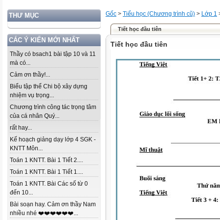
Gốc
>
Tiểu học (Chương trình cũ)
>
Lớp 1
THƯ MỤC
Tiết học đầu tiên
CÁC Ý KIẾN MỚI NHẤT
Tiết học đầu tiên
Thầy có bsach1 bài tập 10 và 11
mà có...
Cảm ơn thầy!...
Biểu tập thể Chi bộ xây dựng
nhiệm vụ trọng...
Chương trình công tác trọng tâm
của cá nhân Quý...
rất hay...
Kế hoạch giảng dạy lớp 4 SGK -
KNTT Môn...
Toán 1 KNTT. Bài 1 Tiết 2....
Toán 1 KNTT. Bài 1 Tiết 1....
Toán 1 KNTT. Bài Các số từ 0
đến 10...
Bài soạn hay. Cảm ơn thầy Nam
nhiều nhé ❤️❤️❤️❤️❤️❤️...