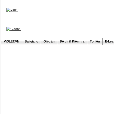
ViOLET.VN
Bài giảng
Giáo án
Đề thi & Kiểm tra
Tư liệu
E-Lea