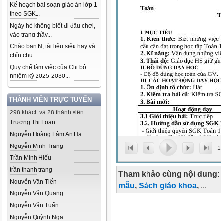
Kế hoạch bài soạn giáo án lớp 1
theo SGK...
Ngày hè không biết đi đâu chơi,
vào trang thầy...
Chào bạn N, tài liệu siêu hay và
chỉn chu...
Quy chế làm việc của Chi bộ
nhiệm kỳ 2025-2030...
THÀNH VIÊN TRỰC TUYẾN
298 khách và 28 thành viên
Trương Thị Loan
Nguyễn Hoàng Lâm An Hạ
Nguyễn Minh Trang
1
Trần Minh Hiếu
trần thanh trang
Tham khảo cùng nội dung:
Nguyễn Văn Tiến
mẫu
,
Sách giáo khoa
,
...
Nguyễn Văn Quang
Nguyễn Văn Tuấn
Nguyễn Quỳnh Nga