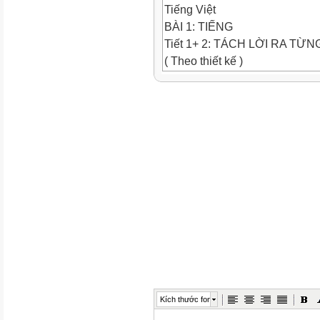
Tiếng Việt
BÀI 1: TIẾNG
Tiết 1+ 2: TÁCH LỜI RA TỪN
( Theo thiết kế )
Giáo dục lối sống
EM LÀ HỌC SINH LỚP 1
( Theo thiết kế)
Mĩ thuật
GV bộ môn dạy
Buổi sáng
Thứ năm ngày 6 tháng 9 năm 
Kích thước font
Tiếng Việt