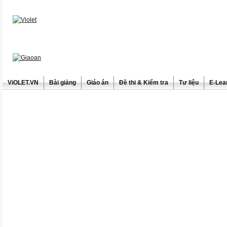
ViOLET.VN
Bài giảng
Giáo án
Đề thi & Kiểm tra
Tư liệu
E-Lea