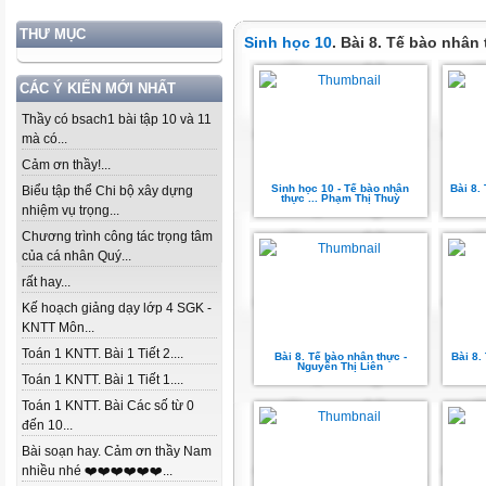
THƯ MỤC
Sinh học 10
. Bài 8. Tế bào nhân
CÁC Ý KIẾN MỚI NHẤT
Thầy có bsach1 bài tập 10 và 11
mà có...
Cảm ơn thầy!...
Sinh học 10 - Tế bào nhân
Bài 8.
Biểu tập thể Chi bộ xây dựng
thực ... Phạm Thị Thuỳ
nhiệm vụ trọng...
Chương trình công tác trọng tâm
của cá nhân Quý...
rất hay...
Kế hoạch giảng dạy lớp 4 SGK -
KNTT Môn...
Toán 1 KNTT. Bài 1 Tiết 2....
Bài 8. Tế bào nhân thực -
Bài 8.
Nguyễn Thị Liên
Toán 1 KNTT. Bài 1 Tiết 1....
Toán 1 KNTT. Bài Các số từ 0
đến 10...
Bài soạn hay. Cảm ơn thầy Nam
nhiều nhé ❤️❤️❤️❤️❤️❤️...