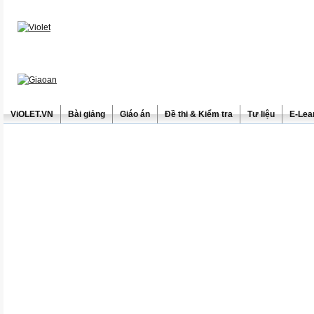
ViOLET.VN
Bài giảng
Giáo án
Đề thi & Kiểm tra
Tư liệu
E-Lea