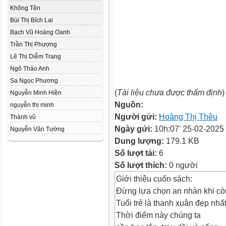
Không Tên
Bùi Thị Bích Lai
Bạch Vũ Hoàng Oanh
Trần Thị Phượng
Lê Thị Diễm Trang
Ngô Thảo Anh
Sa Ngọc Phương
(
Tài liệu chưa được thẩm định
)
Nguyễn Minh Hiền
Nguồn:
nguyễn thị minh
Người gửi:
Hoàng Thị Thêu
Thành vũ
Ngày gửi:
10h:07' 25-02-2025
Nguyễn Văn Tường
Dung lượng:
179.1 KB
Số lượt tải:
6
Số lượt thích:
0 người
Giới thiệu cuốn sách:
Đừng lựa chọn an nhàn khi còn
Tuổi trẻ là thanh xuân đẹp nhất
Thời điểm này chúng ta