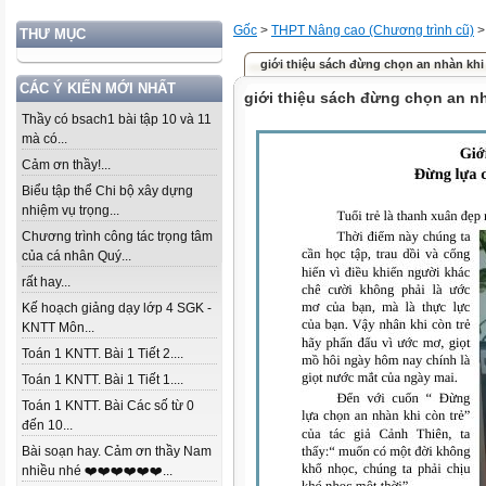
Gốc
>
THPT Nâng cao (Chương trình cũ)
THƯ MỤC
giới thiệu sách đừng chọn an nhàn khi 
CÁC Ý KIẾN MỚI NHẤT
giới thiệu sách đừng chọn an nh
Thầy có bsach1 bài tập 10 và 11
mà có...
Cảm ơn thầy!...
Biểu tập thể Chi bộ xây dựng
nhiệm vụ trọng...
Chương trình công tác trọng tâm
của cá nhân Quý...
rất hay...
Kế hoạch giảng dạy lớp 4 SGK -
KNTT Môn...
Toán 1 KNTT. Bài 1 Tiết 2....
Toán 1 KNTT. Bài 1 Tiết 1....
Toán 1 KNTT. Bài Các số từ 0
đến 10...
Bài soạn hay. Cảm ơn thầy Nam
nhiều nhé ❤️❤️❤️❤️❤️❤️...